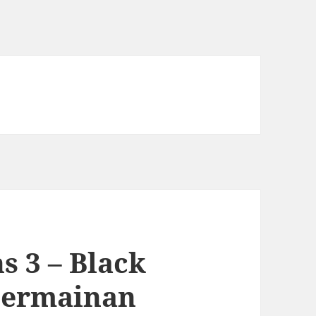
s 3 – Black
 Permainan