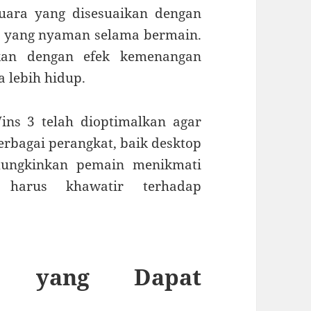
suara yang disesuaikan dengan
 yang nyaman selama bermain.
kan dengan efek kemenangan
 lebih hidup.
ins 3 telah dioptimalkan agar
erbagai perangkat, baik desktop
ungkinkan pemain menikmati
harus khawatir terhadap
in yang Dapat