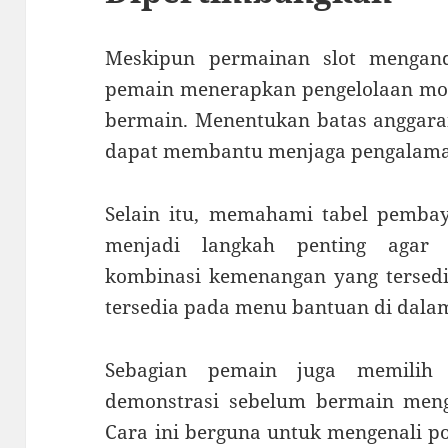
Meskipun permainan slot mengand
pemain menerapkan pengelolaan moda
bermain. Menentukan batas anggar
dapat membantu menjaga pengalaman
Selain itu, memahami tabel pembay
menjadi langkah penting agar 
kombinasi kemenangan yang tersedia
tersedia pada menu bantuan di dala
Sebagian pemain juga memilih
demonstrasi sebelum bermain men
Cara ini berguna untuk mengenali p