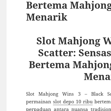
Bertema Mahjong
Menarik
Slot Mahjong W
Scatter: Sensa
Bertema Mahjong
Mena
Slot Mahjong Wins 3 – Black Sc
permainan
slot depo 10 ribu
bertem
perpaduan antara nuansa tradisi