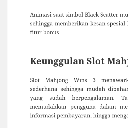
Animasi saat simbol Black Scatter mu
sehingga memberikan kesan spesial 
fitur bonus.
Keunggulan Slot Mah
Slot Mahjong Wins 3 menawark
sederhana sehingga mudah dipah
yang sudah berpengalaman. T
memudahkan pengguna dalam meng
informasi pembayaran, hingga meng