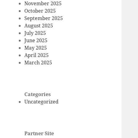
November 2025
October 2025
September 2025
August 2025
July 2025
June 2025
May 2025
April 2025
March 2025
Categories
Uncategorized
Partner Site