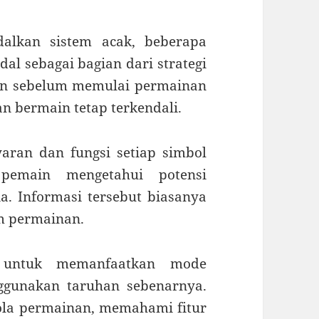
alkan sistem acak, beberapa
l sebagai bagian dari strategi
an sebelum memulai permainan
 bermain tetap terkendali.
aran dan fungsi setiap simbol
pemain mengetahui potensi
. Informasi tersebut biasanya
m permainan.
 untuk memanfaatkan mode
ggunakan taruhan sebenarnya.
ola permainan, memahami fitur