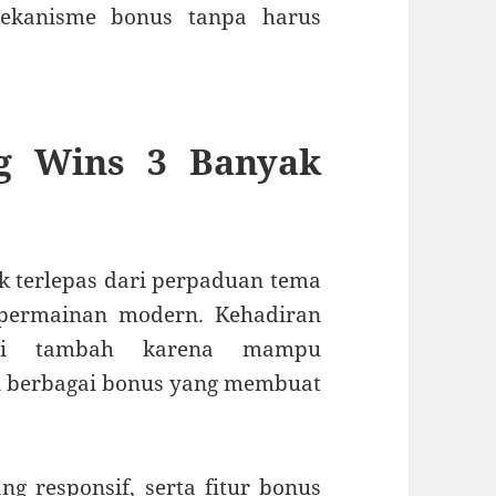
mekanisme bonus tanpa harus
ng Wins 3 Banyak
ak terlepas dari perpaduan tema
 permainan modern. Kehadiran
lai tambah karena mampu
 berbagai bonus yang membuat
ang responsif, serta fitur bonus