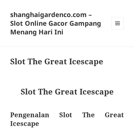
shanghaigardenco.com –
Slot Online Gacor Gampang
Menang Hari Ini
MENU
AND
WIDGETS
Slot The Great Icescape
Slot
The Great Icescape
Pengenalan Slot The Great
Icescape