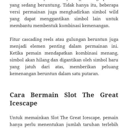
yang sedang beruntung. Tidak hanya itu, beberapa
versi permainan juga menghadirkan simbol wild
yang dapat menggantikan simbol lain untuk
membantu membentuk kombinasi kemenangan.
Fitur cascading reels atau gulungan beruntun juga
menjadi elemen penting dalam permainan ini.
Ketika pemain mendapatkan kombinasi menang,
simbol akan hilang dan digantikan oleh simbol baru
yang jatuh dari atas, memberikan peluang
kemenangan beruntun dalam satu putaran.
Cara Bermain Slot The Great
Icescape
Untuk memainkan Slot The Great Icescape, pemain
hanya perlu menentukan jumlah taruhan terlebih