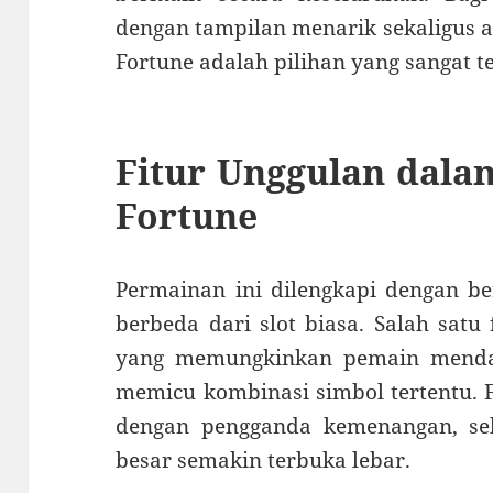
dengan tampilan menarik sekaligus atm
Fortune adalah pilihan yang sangat t
Fitur Unggulan dalam
Fortune
Permainan ini dilengkapi dengan b
berbeda dari slot biasa. Salah satu
yang memungkinkan pemain mendap
memicu kombinasi simbol tertentu. Fr
dengan pengganda kemenangan, se
besar semakin terbuka lebar.