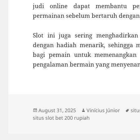
judi online dapat membantu p
permainan sebelum bertaruh dengan 
Slot ini juga sering menghadirka
dengan hadiah menarik, sehingga 
bagi pemain untuk memenangkan
pengalaman bermain yang menyenan
Posted
Author
Tag
August 31, 2025
Vinícius Júnior
situ
on
situs slot bet 200 rupiah