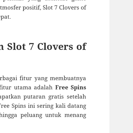
osfer positif, Slot 7 Clovers of
epat.
 Slot 7 Clovers of
erbagai fitur yang membuatnya
 fitur utama adalah
Free Spins
atkan putaran gratis setelah
ee Spins ini sering kali datang
hingga peluang untuk menang