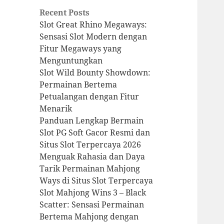
Recent Posts
Slot Great Rhino Megaways:
Sensasi Slot Modern dengan
Fitur Megaways yang
Menguntungkan
Slot Wild Bounty Showdown:
Permainan Bertema
Petualangan dengan Fitur
Menarik
Panduan Lengkap Bermain
Slot PG Soft Gacor Resmi dan
Situs Slot Terpercaya 2026
Menguak Rahasia dan Daya
Tarik Permainan Mahjong
Ways di Situs Slot Terpercaya
Slot Mahjong Wins 3 – Black
Scatter: Sensasi Permainan
Bertema Mahjong dengan