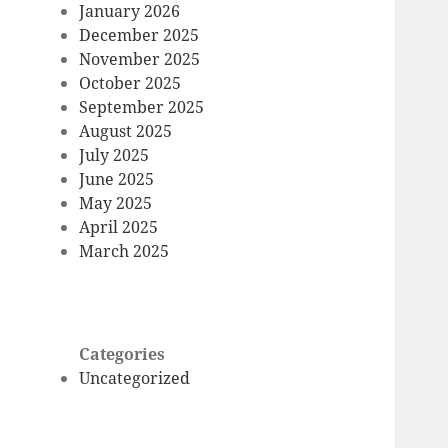
January 2026
December 2025
November 2025
October 2025
September 2025
August 2025
July 2025
June 2025
May 2025
April 2025
March 2025
Categories
Uncategorized