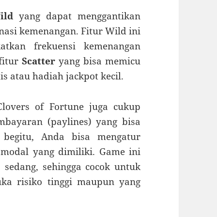
ild
yang dapat menggantikan
asi kemenangan. Fitur Wild ini
atkan frekuensi kemenangan
fitur
Scatter
yang bisa memicu
s atau hadiah jackpot kecil.
lovers of Fortune juga cukup
mbayaran (paylines) yang bisa
 begitu, Anda bisa mengatur
 modal yang dimiliki. Game ini
s sedang, sehingga cocok untuk
uka risiko tinggi maupun yang