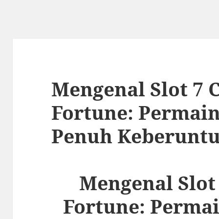
Mengenal Slot 7 C
Fortune: Permain
Penuh Keberunt
Mengenal Slot 
Fortune: Permai