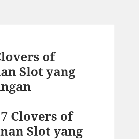
lovers of
an Slot yang
ungan
7 Clovers of
nan Slot yang