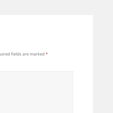
uired fields are marked
*