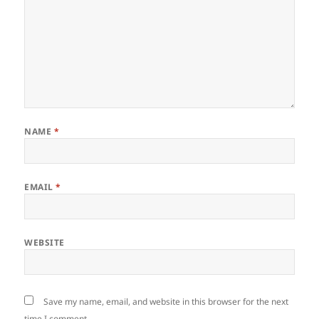
NAME
*
EMAIL
*
WEBSITE
Save my name, email, and website in this browser for the next
time I comment.