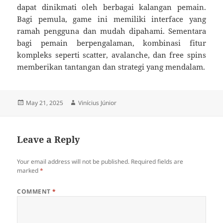
dapat
dinikmati
oleh
berbagai
kalangan
pemain.
Bagi
pemula,
game
ini
memiliki
interface
yang
ramah
pengguna
dan
mudah
dipahami.
Sementara
bagi
pemain
berpengalaman,
kombinasi
fitur
kompleks
seperti
scatter,
avalanche,
dan
free
spins
memberikan
tantangan
dan
strategi
yang
mendalam.
Posted
Author
May 21, 2025
Vinícius Júnior
on
Leave a Reply
Your email address will not be published.
Required fields are
marked
*
COMMENT
*