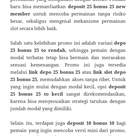
baru bisa memanfaatkan
deposit 25 bonus 25 new
member
untuk mencoba permainan tanpa risiko
besar, sekaligus mengenal mekanisme permainan
slot secara lebih baik.
Salah satu kelebihan promo ini adalah variasi
depo
25 bonus 25 to rendah
, sehingga pemain dengan
modal terbatas tetap bisa bermain dan merasakan
sensasi kemenangan. Promo ini juga tersedia
melalui
link depo 25 bonus 25
atau
link slot depo
25 bonus 25
, memudahkan akses tanpa ribet. Untuk
yang ingin mulai dengan modal kecil, opsi
deposit
25 bonus 25 to kecil
sangat direkomendasikan,
karena bisa menyesuaikan strategi taruhan dengan
jumlah modal yang dimiliki.
Selain itu, terdapat juga
deposit 10 bonus 10
bagi
pemain yang ingin mencoba versi mini dari promo,