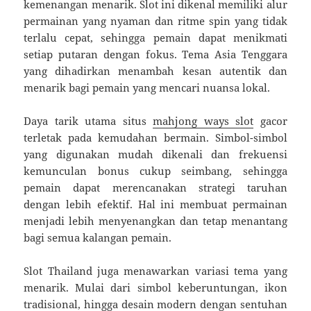
kemenangan menarik. Slot ini dikenal memiliki alur
permainan yang nyaman dan ritme spin yang tidak
terlalu cepat, sehingga pemain dapat menikmati
setiap putaran dengan fokus. Tema Asia Tenggara
yang dihadirkan menambah kesan autentik dan
menarik bagi pemain yang mencari nuansa lokal.
Daya tarik utama situs
mahjong ways slot
gacor
terletak pada kemudahan bermain. Simbol-simbol
yang digunakan mudah dikenali dan frekuensi
kemunculan bonus cukup seimbang, sehingga
pemain dapat merencanakan strategi taruhan
dengan lebih efektif. Hal ini membuat permainan
menjadi lebih menyenangkan dan tetap menantang
bagi semua kalangan pemain.
Slot Thailand juga menawarkan variasi tema yang
menarik. Mulai dari simbol keberuntungan, ikon
tradisional, hingga desain modern dengan sentuhan