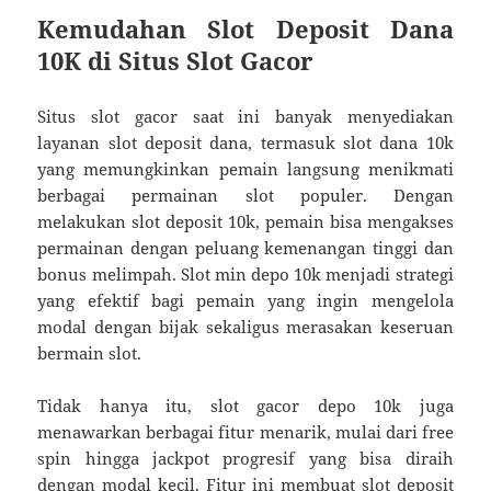
Kemudahan Slot Deposit Dana
10K di Situs Slot Gacor
Situs slot gacor saat ini banyak menyediakan
layanan slot deposit dana, termasuk slot dana 10k
yang memungkinkan pemain langsung menikmati
berbagai permainan slot populer. Dengan
melakukan slot deposit 10k, pemain bisa mengakses
permainan dengan peluang kemenangan tinggi dan
bonus melimpah. Slot min depo 10k menjadi strategi
yang efektif bagi pemain yang ingin mengelola
modal dengan bijak sekaligus merasakan keseruan
bermain slot.
Tidak hanya itu, slot gacor depo 10k juga
menawarkan berbagai fitur menarik, mulai dari free
spin hingga jackpot progresif yang bisa diraih
dengan modal kecil. Fitur ini membuat slot deposit