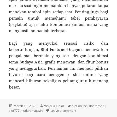
mereka saat ingin memainkan banyak putaran tanpa
menekan tombol spin setiap saat. Penting juga bagi
pemain untuk memahami tabel pembayaran
(paytable) agar tahu kombinasi simbol mana yang
menghasilkan hadiah terbesar.
Bagi yang menyukai sensasi risiko dan
keberuntungan,
Slot Fortune Dragon
menawarkan
pengalaman bermain yang seru dengan kombinasi
tema budaya Asia, grafis menawan, dan fitur bonus
yang menggiurkan. Permainan ini menjadi pilihan
favorit bagi para penggemar slot online yang
mencari hiburan sekaligus peluang untuk menang
besar.
Posted
Author
Tags
March 19, 2026
Vinícius Júnior
slot online
,
slot terbaru
,
on
on Slot Fortune Dragon: S
slot777 mudah maxwin
Leave a comment