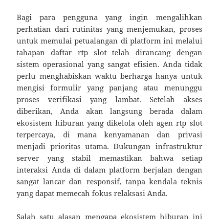
Bagi para pengguna yang ingin mengalihkan
perhatian dari rutinitas yang menjemukan, proses
untuk memulai petualangan di platform ini melalui
tahapan daftar rtp slot telah dirancang dengan
sistem operasional yang sangat efisien. Anda tidak
perlu menghabiskan waktu berharga hanya untuk
mengisi formulir yang panjang atau menunggu
proses verifikasi yang lambat. Setelah akses
diberikan, Anda akan langsung berada dalam
ekosistem hiburan yang dikelola oleh agen rtp slot
terpercaya, di mana kenyamanan dan privasi
menjadi prioritas utama. Dukungan infrastruktur
server yang stabil memastikan bahwa setiap
interaksi Anda di dalam platform berjalan dengan
sangat lancar dan responsif, tanpa kendala teknis
yang dapat memecah fokus relaksasi Anda.
Salah satu alasan mengapa ekosistem hiburan ini