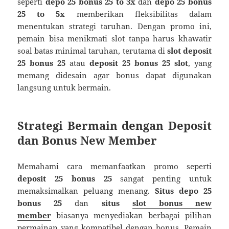
seperti
depo 25 bonus 25 to 3x
dan
depo 25 bonus
25 to 5x
memberikan fleksibilitas dalam
menentukan strategi taruhan. Dengan promo ini,
pemain bisa menikmati slot tanpa harus khawatir
soal batas minimal taruhan, terutama di
slot deposit
25 bonus 25
atau
deposit 25 bonus 25 slot
, yang
memang didesain agar bonus dapat digunakan
langsung untuk bermain.
Strategi Bermain dengan Deposit
dan Bonus New Member
Memahami cara memanfaatkan promo seperti
deposit 25 bonus 25
sangat penting untuk
memaksimalkan peluang menang.
Situs depo 25
bonus 25
dan
situs
slot bonus new
member
biasanya menyediakan berbagai pilihan
permainan yang kompatibel dengan bonus. Pemain