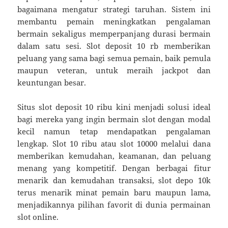
bagaimana mengatur strategi taruhan. Sistem ini
membantu pemain meningkatkan pengalaman
bermain sekaligus memperpanjang durasi bermain
dalam satu sesi. Slot deposit 10 rb memberikan
peluang yang sama bagi semua pemain, baik pemula
maupun veteran, untuk meraih jackpot dan
keuntungan besar.
Situs slot deposit 10 ribu kini menjadi solusi ideal
bagi mereka yang ingin bermain slot dengan modal
kecil namun tetap mendapatkan pengalaman
lengkap. Slot 10 ribu atau slot 10000 melalui dana
memberikan kemudahan, keamanan, dan peluang
menang yang kompetitif. Dengan berbagai fitur
menarik dan kemudahan transaksi, slot depo 10k
terus menarik minat pemain baru maupun lama,
menjadikannya pilihan favorit di dunia permainan
slot online.