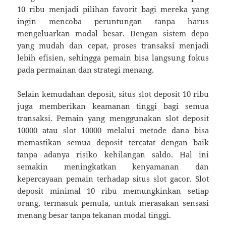
10 ribu menjadi pilihan favorit bagi mereka yang
ingin mencoba peruntungan tanpa harus
mengeluarkan modal besar. Dengan sistem depo
yang mudah dan cepat, proses transaksi menjadi
lebih efisien, sehingga pemain bisa langsung fokus
pada permainan dan strategi menang.
Selain kemudahan deposit, situs slot deposit 10 ribu
juga memberikan keamanan tinggi bagi semua
transaksi. Pemain yang menggunakan slot deposit
10000 atau slot 10000 melalui metode dana bisa
memastikan semua deposit tercatat dengan baik
tanpa adanya risiko kehilangan saldo. Hal ini
semakin meningkatkan kenyamanan dan
kepercayaan pemain terhadap situs slot gacor. Slot
deposit minimal 10 ribu memungkinkan setiap
orang, termasuk pemula, untuk merasakan sensasi
menang besar tanpa tekanan modal tinggi.