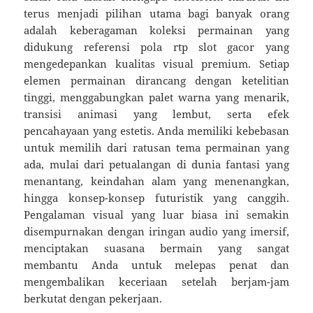
terus menjadi pilihan utama bagi banyak orang
adalah keberagaman koleksi permainan yang
didukung referensi pola rtp slot gacor yang
mengedepankan kualitas visual premium. Setiap
elemen permainan dirancang dengan ketelitian
tinggi, menggabungkan palet warna yang menarik,
transisi animasi yang lembut, serta efek
pencahayaan yang estetis. Anda memiliki kebebasan
untuk memilih dari ratusan tema permainan yang
ada, mulai dari petualangan di dunia fantasi yang
menantang, keindahan alam yang menenangkan,
hingga konsep-konsep futuristik yang canggih.
Pengalaman visual yang luar biasa ini semakin
disempurnakan dengan iringan audio yang imersif,
menciptakan suasana bermain yang sangat
membantu Anda untuk melepas penat dan
mengembalikan keceriaan setelah berjam-jam
berkutat dengan pekerjaan.