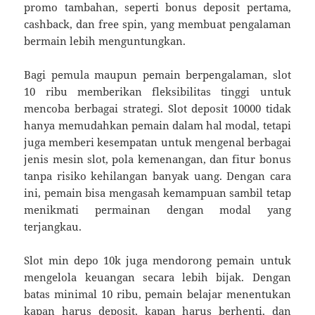
promo tambahan, seperti bonus deposit pertama,
cashback, dan free spin, yang membuat pengalaman
bermain lebih menguntungkan.
Bagi pemula maupun pemain berpengalaman, slot
10 ribu memberikan fleksibilitas tinggi untuk
mencoba berbagai strategi. Slot deposit 10000 tidak
hanya memudahkan pemain dalam hal modal, tetapi
juga memberi kesempatan untuk mengenal berbagai
jenis mesin slot, pola kemenangan, dan fitur bonus
tanpa risiko kehilangan banyak uang. Dengan cara
ini, pemain bisa mengasah kemampuan sambil tetap
menikmati permainan dengan modal yang
terjangkau.
Slot min depo 10k juga mendorong pemain untuk
mengelola keuangan secara lebih bijak. Dengan
batas minimal 10 ribu, pemain belajar menentukan
kapan harus deposit, kapan harus berhenti, dan