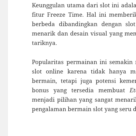
Keunggulan utama dari slot ini adal
fitur Freeze Time. Hal ini member
berbeda dibandingkan dengan slot 
menarik dan desain visual yang m
tariknya.
Popularitas permainan ini semakin
slot online karena tidak hanya 
bermain, tetapi juga potensi kemen
bonus yang tersedia membuat
E
menjadi pilihan yang sangat menari
pengalaman bermain slot yang seru