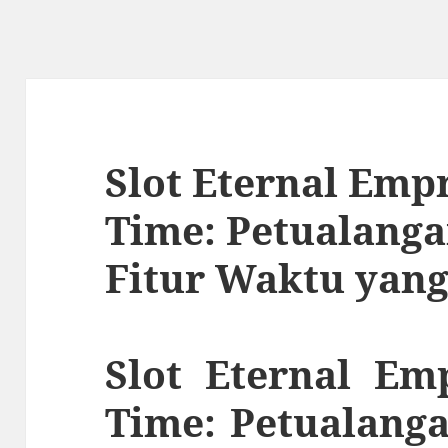
Slot Eternal Empr
Time: Petualang
Fitur Waktu ya
Slot Eternal Em
Time: Petualang