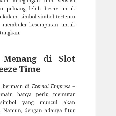
tkan ketegangan dan sensasi
an peluang lebih besar untuk
kukan, simbol-simbol tertentu
a, membuka kesempatan untuk
tungkan.
 Menang di Slot
reeze Time
ra bermain di
Eternal Empress –
emain hanya perlu memutar
-simbol yang muncul akan
 Namun, dengan adanya fitur