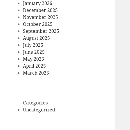
January 2026
December 2025
November 2025
October 2025
September 2025
August 2025
July 2025
June 2025
May 2025
April 2025
March 2025
Categories
Uncategorized