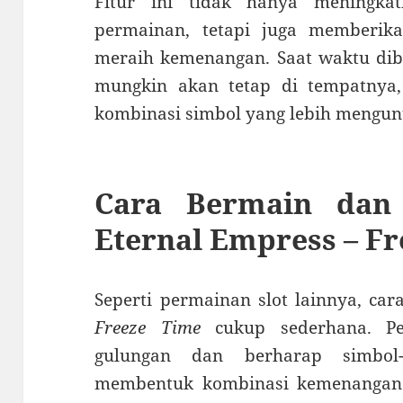
Fitur ini tidak hanya meningka
permainan, tetapi juga memberik
meraih kemenangan. Saat waktu dibe
mungkin akan tetap di tempatny
kombinasi simbol yang lebih mengun
Cara Bermain dan
Eternal Empress – F
Seperti permainan slot lainnya, ca
Freeze Time
cukup sederhana. P
gulungan dan berharap simbol
membentuk kombinasi kemenangan.