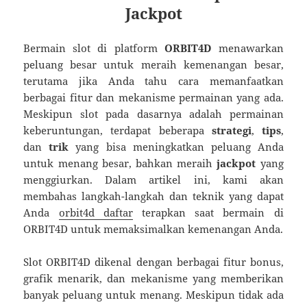
Jackpot
Bermain slot di platform
ORBIT4D
menawarkan
peluang besar untuk meraih kemenangan besar,
terutama jika Anda tahu cara memanfaatkan
berbagai fitur dan mekanisme permainan yang ada.
Meskipun slot pada dasarnya adalah permainan
keberuntungan, terdapat beberapa
strategi
,
tips
,
dan
trik
yang bisa meningkatkan peluang Anda
untuk menang besar, bahkan meraih
jackpot
yang
menggiurkan. Dalam artikel ini, kami akan
membahas langkah-langkah dan teknik yang dapat
Anda
orbit4d daftar
terapkan saat bermain di
ORBIT4D untuk memaksimalkan kemenangan Anda.
Slot ORBIT4D dikenal dengan berbagai fitur bonus,
grafik menarik, dan mekanisme yang memberikan
banyak peluang untuk menang. Meskipun tidak ada