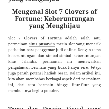
Mengenal Slot 7 Clovers of
Fortune: Keberuntungan
yang Menghijau
Slot 7 Clovers of Fortune adalah salah satu
permainan
situs pusatwin
mesin slot yang menarik
perhatian para penggemar judi online. Dengan tema
keberuntungan dan simbol-simbol keberuntungan
khas Irlandia, permainan ini menawarkan
pengalaman bermain yang tidak hanya seru, tetapi
juga penuh potensi hadiah besar. Dalam artikel ini,
kita akan membahas berbagai aspek dari permainan
ini, dari cara bermain hingga fitur-fitur yang
membuatnya begitu populer.
Tema dan Desain Visual yang