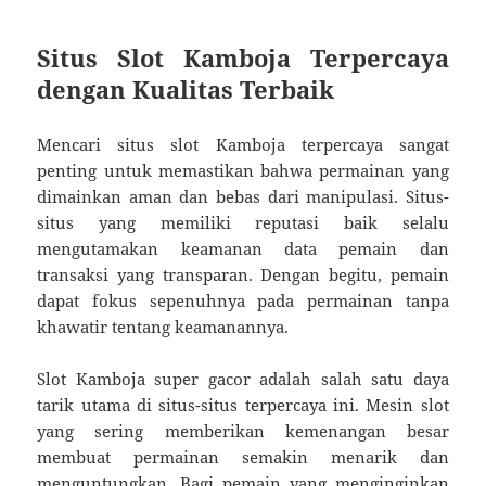
Situs Slot Kamboja Terpercaya
dengan Kualitas Terbaik
Mencari situs slot Kamboja terpercaya sangat
penting untuk memastikan bahwa permainan yang
dimainkan aman dan bebas dari manipulasi. Situs-
situs yang memiliki reputasi baik selalu
mengutamakan keamanan data pemain dan
transaksi yang transparan. Dengan begitu, pemain
dapat fokus sepenuhnya pada permainan tanpa
khawatir tentang keamanannya.
Slot Kamboja super gacor adalah salah satu daya
tarik utama di situs-situs terpercaya ini. Mesin slot
yang sering memberikan kemenangan besar
membuat permainan semakin menarik dan
menguntungkan. Bagi pemain yang menginginkan