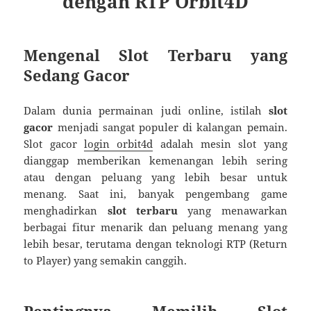
dengan RTP Orbit4D
Mengenal Slot Terbaru yang
Sedang Gacor
Dalam dunia permainan judi online, istilah
slot
gacor
menjadi sangat populer di kalangan pemain.
Slot gacor
login orbit4d
adalah mesin slot yang
dianggap memberikan kemenangan lebih sering
atau dengan peluang yang lebih besar untuk
menang. Saat ini, banyak pengembang game
menghadirkan
slot terbaru
yang menawarkan
berbagai fitur menarik dan peluang menang yang
lebih besar, terutama dengan teknologi RTP (Return
to Player) yang semakin canggih.