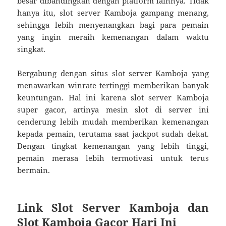
besar dibandingkan dengan platform lainnya. Tidak
hanya itu, slot server Kamboja gampang menang,
sehingga lebih menyenangkan bagi para pemain
yang ingin meraih kemenangan dalam waktu
singkat.
Bergabung dengan situs slot server Kamboja yang
menawarkan winrate tertinggi memberikan banyak
keuntungan. Hal ini karena slot server Kamboja
super gacor, artinya mesin slot di server ini
cenderung lebih mudah memberikan kemenangan
kepada pemain, terutama saat jackpot sudah dekat.
Dengan tingkat kemenangan yang lebih tinggi,
pemain merasa lebih termotivasi untuk terus
bermain.
Link Slot Server Kamboja dan
Slot Kamboja Gacor Hari Ini