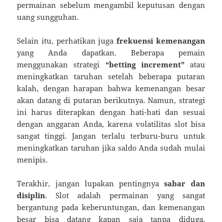
permainan sebelum mengambil keputusan dengan
uang sungguhan.
Selain itu, perhatikan juga
frekuensi kemenangan
yang Anda dapatkan. Beberapa pemain
menggunakan strategi
“betting increment”
atau
meningkatkan taruhan setelah beberapa putaran
kalah, dengan harapan bahwa kemenangan besar
akan datang di putaran berikutnya. Namun, strategi
ini harus diterapkan dengan hati-hati dan sesuai
dengan anggaran Anda, karena volatilitas slot bisa
sangat tinggi. Jangan terlalu terburu-buru untuk
meningkatkan taruhan jika saldo Anda sudah mulai
menipis.
Terakhir, jangan lupakan pentingnya
sabar dan
disiplin
. Slot adalah permainan yang sangat
bergantung pada keberuntungan, dan kemenangan
besar bisa datang kapan saja tanpa diduga.