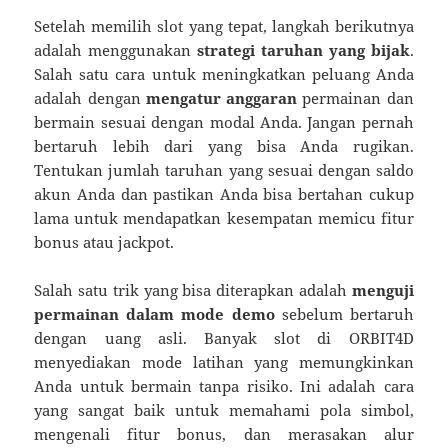
Setelah memilih slot yang tepat, langkah berikutnya
adalah menggunakan
strategi taruhan yang bijak
.
Salah satu cara untuk meningkatkan peluang Anda
adalah dengan
mengatur anggaran
permainan dan
bermain sesuai dengan modal Anda. Jangan pernah
bertaruh lebih dari yang bisa Anda rugikan.
Tentukan jumlah taruhan yang sesuai dengan saldo
akun Anda dan pastikan Anda bisa bertahan cukup
lama untuk mendapatkan kesempatan memicu fitur
bonus atau jackpot.
Salah satu trik yang bisa diterapkan adalah
menguji
permainan dalam mode demo
sebelum bertaruh
dengan uang asli. Banyak slot di ORBIT4D
menyediakan mode latihan yang memungkinkan
Anda untuk bermain tanpa risiko. Ini adalah cara
yang sangat baik untuk memahami pola simbol,
mengenali fitur bonus, dan merasakan alur