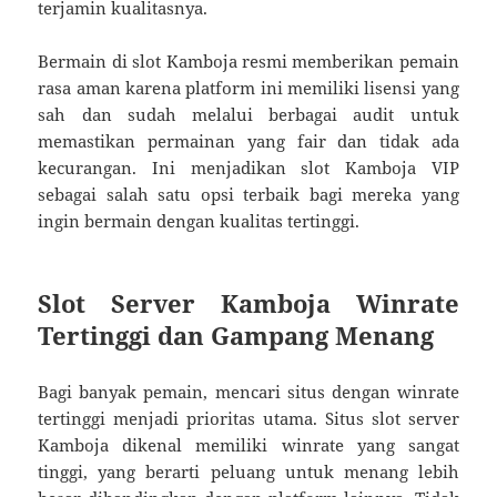
terjamin kualitasnya.
Bermain di slot Kamboja resmi memberikan pemain
rasa aman karena platform ini memiliki lisensi yang
sah dan sudah melalui berbagai audit untuk
memastikan permainan yang fair dan tidak ada
kecurangan. Ini menjadikan slot Kamboja VIP
sebagai salah satu opsi terbaik bagi mereka yang
ingin bermain dengan kualitas tertinggi.
Slot Server Kamboja Winrate
Tertinggi dan Gampang Menang
Bagi banyak pemain, mencari situs dengan winrate
tertinggi menjadi prioritas utama. Situs slot server
Kamboja dikenal memiliki winrate yang sangat
tinggi, yang berarti peluang untuk menang lebih