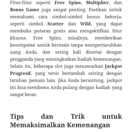
Fitur-fitur seperti
Free Spins
,
Multiplier
, dan
Bonus Game
juga sangat penting. Pastikan untuk
memahami cara simbol-simbol bonus bekerja,
seperti simbol
Scatter
dan
Wild
, yang dapat
membuka putaran gratis atau mengaktifkan fitur
khusus. Free Spins, misalnya, memberikan
kesempatan untuk bermain tanpa mempertaruhkan
uang Anda, dan sering kali disertai dengan
pengganda yang meningkatkan hadiah kemenangan.
Selain itu, beberapa slot juga menawarkan
Jackpot
Progresif
, yang terus bertambah seiring dengan
taruhan pemain lain. Jika Anda beruntung, jackpot
ini bisa membawa Anda pulang dengan hadiah yang
sangat besar.
Tips dan Trik untuk
Memaksimalkan Kemenangan