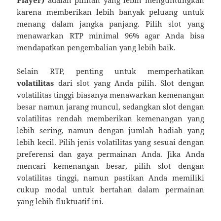
Player)
adalah pilihan yang lebih menguntungkan
karena memberikan lebih banyak peluang untuk
menang dalam jangka panjang. Pilih slot yang
menawarkan RTP minimal 96% agar Anda bisa
mendapatkan pengembalian yang lebih baik.
Selain RTP, penting untuk memperhatikan
volatilitas
dari slot yang Anda pilih. Slot dengan
volatilitas tinggi biasanya menawarkan kemenangan
besar namun jarang muncul, sedangkan slot dengan
volatilitas rendah memberikan kemenangan yang
lebih sering, namun dengan jumlah hadiah yang
lebih kecil. Pilih jenis volatilitas yang sesuai dengan
preferensi dan gaya permainan Anda. Jika Anda
mencari kemenangan besar, pilih slot dengan
volatilitas tinggi, namun pastikan Anda memiliki
cukup modal untuk bertahan dalam permainan
yang lebih fluktuatif ini.