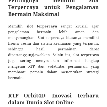
Pentingnya Memilih Slot
Terpercaya untuk Pengalaman
Bermain Maksimal
Memilih
slot terpercaya
sangat krusial agar
pengalaman bermain lebih aman dan
menyenangkan. Slot terpercaya biasanya memiliki
lisensi resmi dan sistem keamanan yang terjamin,
sehingga hasil permainan dapat
dipertanggungjawabkan. Selain itu, slot terpercaya
juga sering menyediakan informasi lengkap
mengenai RTP dan volatilitas permainan, yang
membantu pemain dalam menentukan strategi
bermain.
RTP Orbit4D: Inovasi Terbaru
dalam Dunia Slot Online