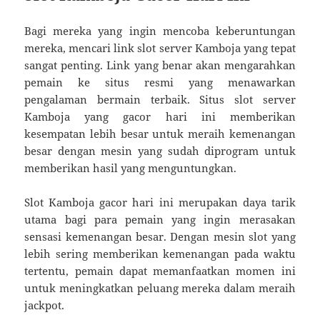
Bagi mereka yang ingin mencoba keberuntungan
mereka, mencari link slot server Kamboja yang tepat
sangat penting. Link yang benar akan mengarahkan
pemain ke situs resmi yang menawarkan
pengalaman bermain terbaik. Situs slot server
Kamboja yang gacor hari ini memberikan
kesempatan lebih besar untuk meraih kemenangan
besar dengan mesin yang sudah diprogram untuk
memberikan hasil yang menguntungkan.
Slot Kamboja gacor hari ini merupakan daya tarik
utama bagi para pemain yang ingin merasakan
sensasi kemenangan besar. Dengan mesin slot yang
lebih sering memberikan kemenangan pada waktu
tertentu, pemain dapat memanfaatkan momen ini
untuk meningkatkan peluang mereka dalam meraih
jackpot.