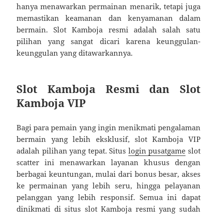
hanya menawarkan permainan menarik, tetapi juga
memastikan keamanan dan kenyamanan dalam
bermain. Slot Kamboja resmi adalah salah satu
pilihan yang sangat dicari karena keunggulan-
keunggulan yang ditawarkannya.
Slot Kamboja Resmi dan Slot
Kamboja VIP
Bagi para pemain yang ingin menikmati pengalaman
bermain yang lebih eksklusif, slot Kamboja VIP
adalah pilihan yang tepat. Situs
login pusatgame
slot
scatter
ini menawarkan layanan khusus dengan
berbagai keuntungan, mulai dari bonus besar, akses
ke permainan yang lebih seru, hingga pelayanan
pelanggan yang lebih responsif. Semua ini dapat
dinikmati di situs slot Kamboja resmi yang sudah