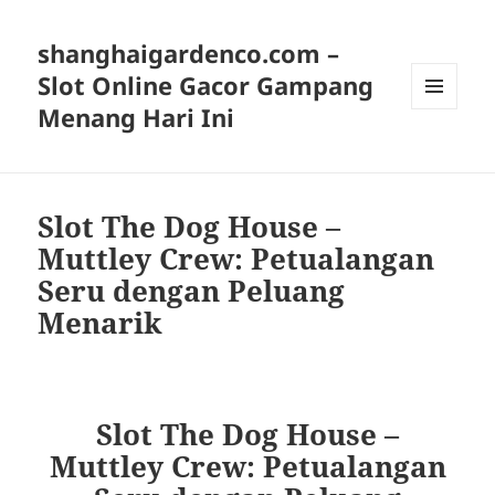
shanghaigardenco.com –
Slot Online Gacor Gampang
Menang Hari Ini
MENU
AND
WIDGETS
Slot The Dog House –
Muttley Crew: Petualangan
Seru dengan Peluang
Menarik
Slot The Dog House –
Muttley Crew: Petualangan