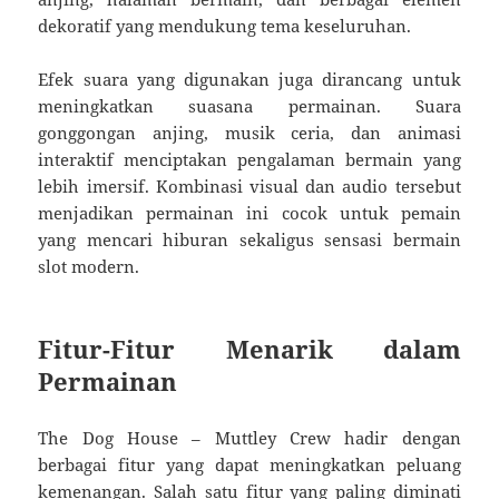
dekoratif yang mendukung tema keseluruhan.
Efek suara yang digunakan juga dirancang untuk
meningkatkan suasana permainan. Suara
gonggongan anjing, musik ceria, dan animasi
interaktif menciptakan pengalaman bermain yang
lebih imersif. Kombinasi visual dan audio tersebut
menjadikan permainan ini cocok untuk pemain
yang mencari hiburan sekaligus sensasi bermain
slot modern.
Fitur-Fitur Menarik dalam
Permainan
The Dog House – Muttley Crew hadir dengan
berbagai fitur yang dapat meningkatkan peluang
kemenangan. Salah satu fitur yang paling diminati