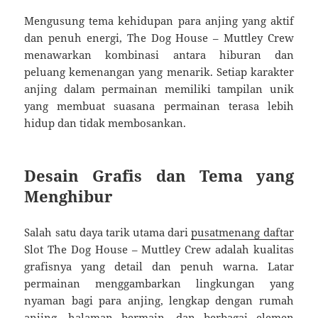
Mengusung tema kehidupan para anjing yang aktif
dan penuh energi, The Dog House – Muttley Crew
menawarkan kombinasi antara hiburan dan
peluang kemenangan yang menarik. Setiap karakter
anjing dalam permainan memiliki tampilan unik
yang membuat suasana permainan terasa lebih
hidup dan tidak membosankan.
Desain Grafis dan Tema yang
Menghibur
Salah satu daya tarik utama dari
pusatmenang daftar
Slot The Dog House – Muttley Crew adalah kualitas
grafisnya yang detail dan penuh warna. Latar
permainan menggambarkan lingkungan yang
nyaman bagi para anjing, lengkap dengan rumah
anjing, halaman bermain, dan berbagai elemen