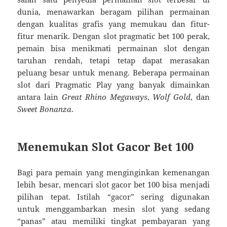
dunia, menawarkan beragam pilihan permainan
dengan kualitas grafis yang memukau dan fitur-
fitur menarik. Dengan slot pragmatic bet 100 perak,
pemain bisa menikmati permainan slot dengan
taruhan rendah, tetapi tetap dapat merasakan
peluang besar untuk menang. Beberapa permainan
slot dari Pragmatic Play yang banyak dimainkan
antara lain
Great Rhino Megaways
,
Wolf Gold
, dan
Sweet Bonanza
.
Menemukan Slot Gacor Bet 100
Bagi para pemain yang menginginkan kemenangan
lebih besar, mencari slot gacor bet 100 bisa menjadi
pilihan tepat. Istilah “gacor” sering digunakan
untuk menggambarkan mesin slot yang sedang
“panas” atau memiliki tingkat pembayaran yang