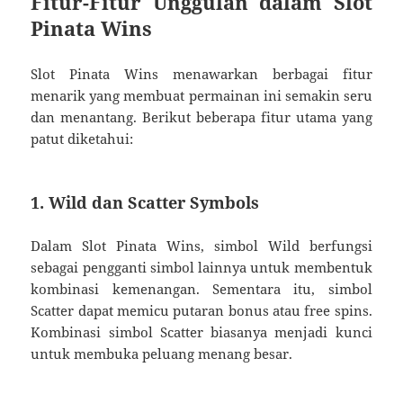
Fitur-Fitur Unggulan dalam Slot
Pinata Wins
Slot Pinata Wins menawarkan berbagai fitur
menarik yang membuat permainan ini semakin seru
dan menantang. Berikut beberapa fitur utama yang
patut diketahui:
1. Wild dan Scatter Symbols
Dalam Slot Pinata Wins, simbol Wild berfungsi
sebagai pengganti simbol lainnya untuk membentuk
kombinasi kemenangan. Sementara itu, simbol
Scatter dapat memicu putaran bonus atau free spins.
Kombinasi simbol Scatter biasanya menjadi kunci
untuk membuka peluang menang besar.