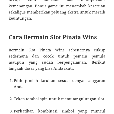
kemenangan. Bonus game ini menambah keseruan
sekaligus memberikan peluang ekstra untuk meraih
keuntungan.
Cara Bermain Slot Pinata Wins
Bermain Slot Pinata Wins sebenarnya cukup
sederhana dan cocok untuk pemain pemula
maupun yang sudah berpengalaman. Berikut
langkah dasar yang bisa Anda ikuti:
Pilih jumlah taruhan sesuai dengan anggaran
Anda.
Tekan tombol spin untuk memutar gulungan slot.
Perhatikan kombinasi simbol yang muncul