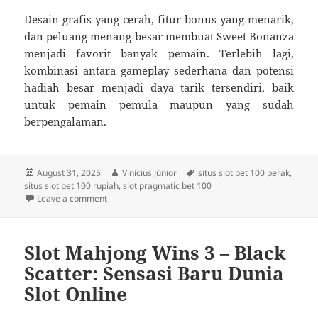
Desain grafis yang cerah, fitur bonus yang menarik,
dan peluang menang besar membuat Sweet Bonanza
menjadi favorit banyak pemain. Terlebih lagi,
kombinasi antara gameplay sederhana dan potensi
hadiah besar menjadi daya tarik tersendiri, baik
untuk pemain pemula maupun yang sudah
berpengalaman.
Posted
Author
Tags
August 31, 2025
Vinícius Júnior
situs slot bet 100 perak
,
on
situs slot bet 100 rupiah
,
slot pragmatic bet 100
on Slot Sweet Bonanza: Slot Online Bertema Permen 
Leave a comment
Slot Mahjong Wins 3 – Black
Scatter: Sensasi Baru Dunia
Slot Online