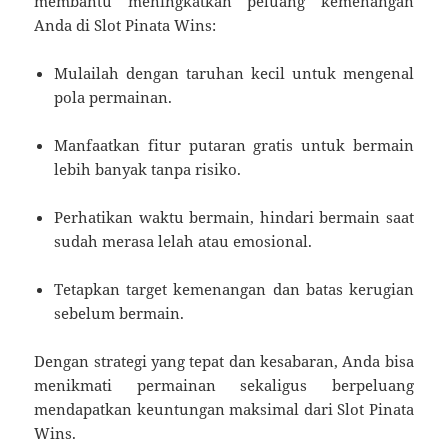
membantu meningkatkan peluang kemenangan
Anda di Slot Pinata Wins:
Mulailah dengan taruhan kecil untuk mengenal
pola permainan.
Manfaatkan fitur putaran gratis untuk bermain
lebih banyak tanpa risiko.
Perhatikan waktu bermain, hindari bermain saat
sudah merasa lelah atau emosional.
Tetapkan target kemenangan dan batas kerugian
sebelum bermain.
Dengan strategi yang tepat dan kesabaran, Anda bisa
menikmati permainan sekaligus berpeluang
mendapatkan keuntungan maksimal dari Slot Pinata
Wins.