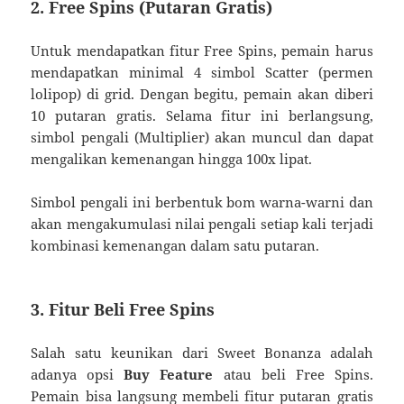
2.
Free Spins (Putaran Gratis)
Untuk mendapatkan fitur Free Spins, pemain harus
mendapatkan minimal 4 simbol Scatter (permen
lolipop) di grid. Dengan begitu, pemain akan diberi
10 putaran gratis. Selama fitur ini berlangsung,
simbol pengali (Multiplier) akan muncul dan dapat
mengalikan kemenangan hingga 100x lipat.
Simbol pengali ini berbentuk bom warna-warni dan
akan mengakumulasi nilai pengali setiap kali terjadi
kombinasi kemenangan dalam satu putaran.
3.
Fitur Beli Free Spins
Salah satu keunikan dari Sweet Bonanza adalah
adanya opsi
Buy Feature
atau beli Free Spins.
Pemain bisa langsung membeli fitur putaran gratis