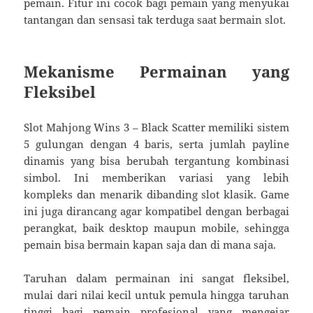
pemain. Fitur ini cocok bagi pemain yang menyukai
tantangan dan sensasi tak terduga saat bermain slot.
Mekanisme Permainan yang
Fleksibel
Slot Mahjong Wins 3 – Black Scatter memiliki sistem
5 gulungan dengan 4 baris, serta jumlah payline
dinamis yang bisa berubah tergantung kombinasi
simbol. Ini memberikan variasi yang lebih
kompleks dan menarik dibanding slot klasik. Game
ini juga dirancang agar kompatibel dengan berbagai
perangkat, baik desktop maupun mobile, sehingga
pemain bisa bermain kapan saja dan di mana saja.
Taruhan dalam permainan ini sangat fleksibel,
mulai dari nilai kecil untuk pemula hingga taruhan
tinggi bagi pemain profesional yang mengejar