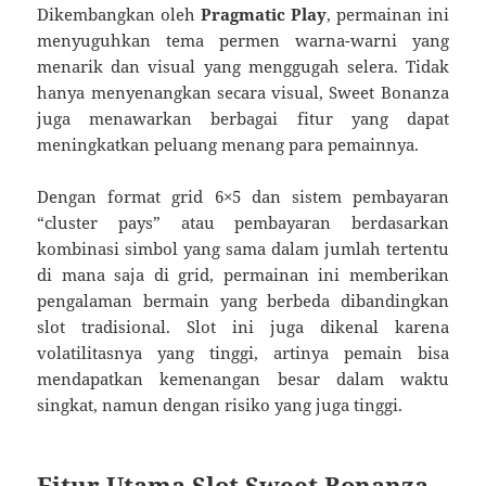
Dikembangkan oleh
Pragmatic Play
, permainan ini
menyuguhkan tema permen warna-warni yang
menarik dan visual yang menggugah selera. Tidak
hanya menyenangkan secara visual, Sweet Bonanza
juga menawarkan berbagai fitur yang dapat
meningkatkan peluang menang para pemainnya.
Dengan format grid 6×5 dan sistem pembayaran
“cluster pays” atau pembayaran berdasarkan
kombinasi simbol yang sama dalam jumlah tertentu
di mana saja di grid, permainan ini memberikan
pengalaman bermain yang berbeda dibandingkan
slot tradisional. Slot ini juga dikenal karena
volatilitasnya yang tinggi, artinya pemain bisa
mendapatkan kemenangan besar dalam waktu
singkat, namun dengan risiko yang juga tinggi.
Fitur Utama Slot Sweet Bonanza