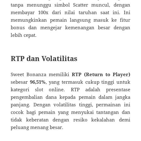
tanpa menunggu simbol Scatter muncul, dengan
membayar 100x dari nilai taruhan saat ini. Ini
memungkinkan pemain langsung masuk ke fitur
bonus dan mengejar kemenangan besar dengan
lebih cepat.
RTP dan Volatilitas
Sweet Bonanza memiliki
RTP (Return to Player)
sebesar
96,51%
, yang termasuk cukup tinggi untuk
kategori slot online. RTP adalah presentase
pengembalian dana kepada pemain dalam jangka
panjang. Dengan volatilitas tinggi, permainan ini
cocok bagi pemain yang menyukai tantangan dan
tidak keberatan dengan resiko kekalahan demi
peluang menang besar.