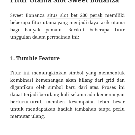
Sweet Bonanza
situs slot bet 200 perak
memiliki
beberapa fitur utama yang menjadi daya tarik utama
bagi banyak pemain. Berikut beberapa fitur
unggulan dalam permainan ini:
1.
Tumble Feature
Fitur ini memungkinkan simbol yang membentuk
kombinasi kemenangan akan hilang dari grid dan
digantikan oleh simbol baru dari atas. Proses ini
dapat terjadi berulang kali selama ada kemenangan
berturut-turut, memberi kesempatan lebih besar
untuk mendapatkan hadiah tambahan tanpa perlu
memutar ulang.