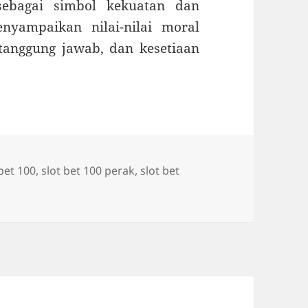
 sebagai simbol kekuatan dan
nyampaikan nilai-nilai moral
, tanggung jawab, dan kesetiaan
 bet 100
,
slot bet 100 perak
,
slot bet