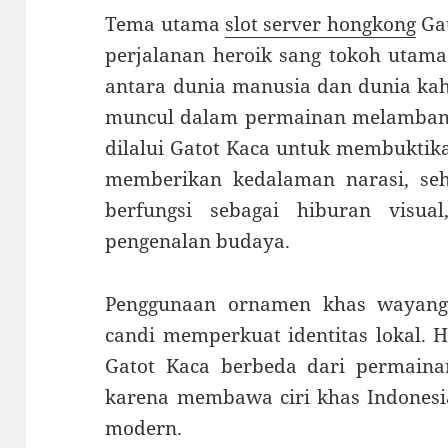
Tema utama
slot server hongkong
Gat
perjalanan heroik sang tokoh utam
antara dunia manusia dan dunia ka
muncul dalam permainan melambang
dilalui Gatot Kaca untuk membuktika
memberikan kedalaman narasi, se
berfungsi sebagai hiburan visua
pengenalan budaya.
Penggunaan ornamen khas wayang, m
candi memperkuat identitas lokal. H
Gatot Kaca berbeda dari permainan
karena membawa ciri khas Indonesia
modern.