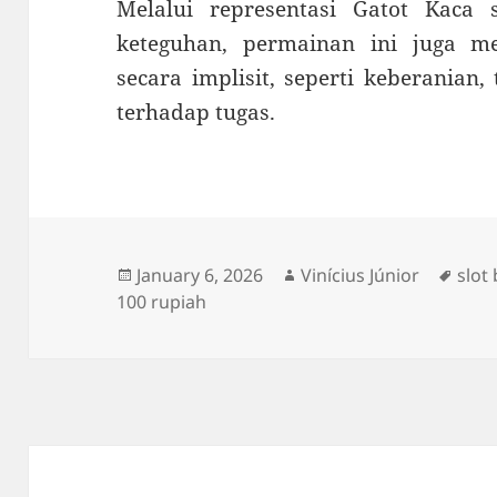
Melalui representasi Gatot Kaca
keteguhan, permainan ini juga me
secara implisit, seperti keberanian
terhadap tugas.
Posted
Author
Tags
January 6, 2026
Vinícius Júnior
slot
on
100 rupiah