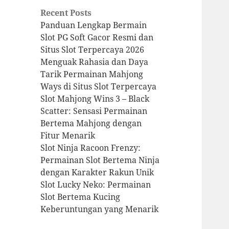
Recent Posts
Panduan Lengkap Bermain
Slot PG Soft Gacor Resmi dan
Situs Slot Terpercaya 2026
Menguak Rahasia dan Daya
Tarik Permainan Mahjong
Ways di Situs Slot Terpercaya
Slot Mahjong Wins 3 – Black
Scatter: Sensasi Permainan
Bertema Mahjong dengan
Fitur Menarik
Slot Ninja Racoon Frenzy:
Permainan Slot Bertema Ninja
dengan Karakter Rakun Unik
Slot Lucky Neko: Permainan
Slot Bertema Kucing
Keberuntungan yang Menarik