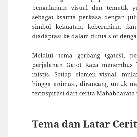
pengalaman visual dan tematik y
sebagai ksatria perkasa dengan jul
simbol kekuatan, keberanian, da
diadaptasi ke dalam dunia slot denga
Melalui tema gerbang (gates), 
perjalanan Gatot Kaca menembus 
mistis. Setiap elemen visual, mula
hingga animasi, dirancang untuk m
terinspirasi dari cerita Mahabharata 
Tema dan Latar Ceri