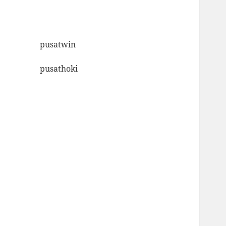
pusatwin
pusathoki