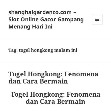
shanghaigardenco.com –
Slot Online Gacor Gampang
Menang Hari Ini
MENU
AND
WIDGETS
Tag:
togel hongkong malam ini
Togel Hongkong: Fenomena
dan Cara Bermain
Togel Hongkong: Fenomena
dan Cara Bermain