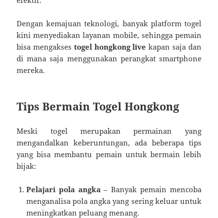
efektif.
Dengan kemajuan teknologi, banyak platform togel
kini menyediakan layanan mobile, sehingga pemain
bisa mengakses
togel hongkong live
kapan saja dan
di mana saja menggunakan perangkat smartphone
mereka.
Tips Bermain Togel Hongkong
Meski togel merupakan permainan yang
mengandalkan keberuntungan, ada beberapa tips
yang bisa membantu pemain untuk bermain lebih
bijak:
Pelajari pola angka
– Banyak pemain mencoba
menganalisa pola angka yang sering keluar untuk
meningkatkan peluang menang.