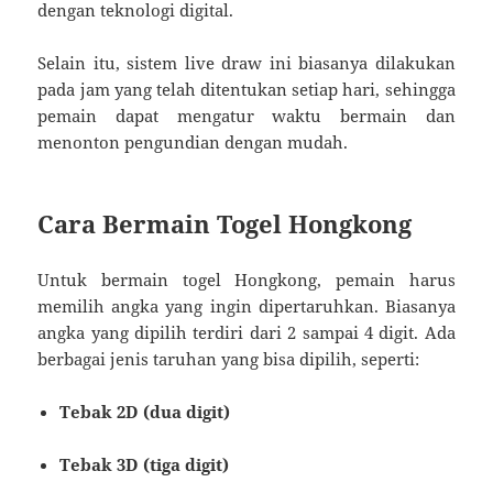
dengan teknologi digital.
Selain itu, sistem live draw ini biasanya dilakukan
pada jam yang telah ditentukan setiap hari, sehingga
pemain dapat mengatur waktu bermain dan
menonton pengundian dengan mudah.
Cara Bermain Togel Hongkong
Untuk bermain togel Hongkong, pemain harus
memilih angka yang ingin dipertaruhkan. Biasanya
angka yang dipilih terdiri dari 2 sampai 4 digit. Ada
berbagai jenis taruhan yang bisa dipilih, seperti:
Tebak 2D (dua digit)
Tebak 3D (tiga digit)