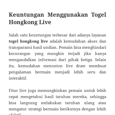
Keuntungan Menggunakan Togel
Hongkong Live
Salah satu keuntungan terbesar dari adanya layanan
togel hongkong live
adalah kemudahan akses dan
transparansi hasil undian. Pemain bisa menghindari
kecurangan yang mungkin terjadi jika hanya
mengandalkan informasi dari pihak ketiga. Selain
itu, kemudahan menonton live draw membuat
pengalaman bermain menjadi lebih seru dan
interaktif.
Fitur live juga memungkinkan pemain untuk lebih
cepat mengetahui hasil taruhan mereka, sehingga
bisa langsung melakukan taruhan ulang atau
mengatur strategi bermain berikutnya dengan lebih