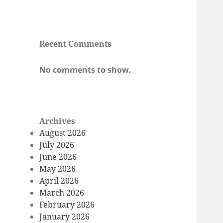
Recent Comments
No comments to show.
Archives
August 2026
July 2026
June 2026
May 2026
April 2026
March 2026
February 2026
January 2026