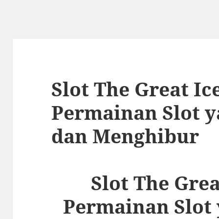
Slot The Great Ic
Permainan Slot 
dan Menghibur
Slot The Grea
Permainan Slot