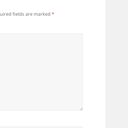
uired fields are marked
*