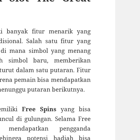
i banyak fitur menarik yang
sional. Salah satu fitur yang
 di mana simbol yang menang
eh simbol baru, memberikan
urut dalam satu putaran. Fitur
arena pemain bisa mendapatkan
enunggu putaran berikutnya.
emiliki
Free Spins
yang bisa
uncul di gulungan. Selama Free
n mendapatkan pengganda
ehingga potensi hadiah bisa