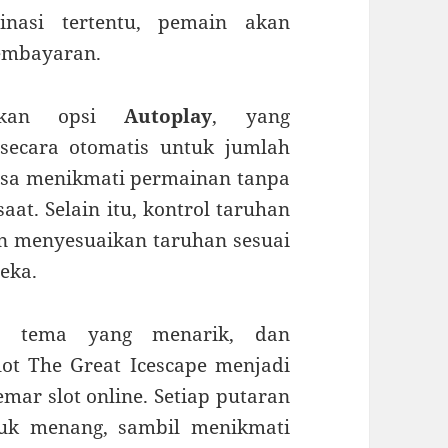
nasi tertentu, pemain akan
embayaran.
iakan opsi
Autoplay
, yang
secara otomatis untuk jumlah
bisa menikmati permainan tanpa
at. Selain itu, kontrol taruhan
n menyesuaikan taruhan sesuai
eka.
if, tema yang menarik, dan
ot The Great Icescape menjadi
emar slot online. Setiap putaran
uk menang, sambil menikmati