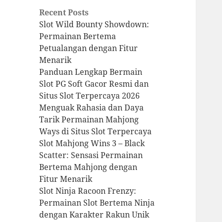
Recent Posts
Slot Wild Bounty Showdown:
Permainan Bertema
Petualangan dengan Fitur
Menarik
Panduan Lengkap Bermain
Slot PG Soft Gacor Resmi dan
Situs Slot Terpercaya 2026
Menguak Rahasia dan Daya
Tarik Permainan Mahjong
Ways di Situs Slot Terpercaya
Slot Mahjong Wins 3 – Black
Scatter: Sensasi Permainan
Bertema Mahjong dengan
Fitur Menarik
Slot Ninja Racoon Frenzy:
Permainan Slot Bertema Ninja
dengan Karakter Rakun Unik