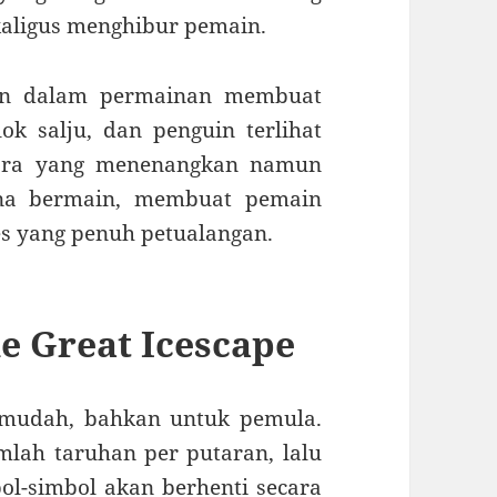
ligus menghibur pemain.
an dalam permainan membuat
lok salju, dan penguin terlihat
suara yang menenangkan namun
ana bermain, membuat pemain
es yang penuh petualangan.
e Great Icescape
 mudah, bahkan untuk pemula.
lah taruhan per putaran, lalu
ol-simbol akan berhenti secara