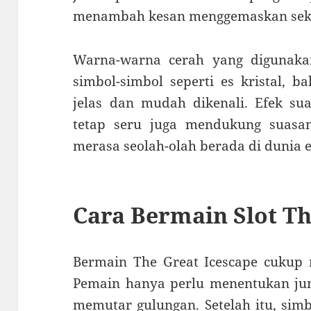
menambah kesan menggemaskan seka
Warna-warna cerah yang digunak
simbol-simbol seperti es kristal, ba
jelas dan mudah dikenali. Efek 
tetap seru juga mendukung suas
merasa seolah-olah berada di dunia 
Cara Bermain Slot Th
Bermain The Great Icescape cukup
Pemain hanya perlu menentukan jum
memutar gulungan. Setelah itu, simb