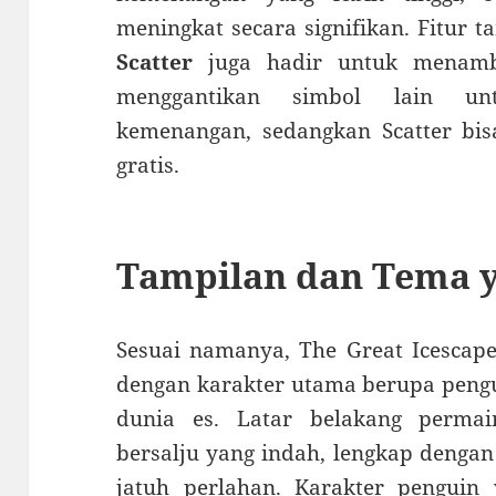
meningkat secara signifikan. Fitur 
Scatter
juga hadir untuk menamba
menggantikan simbol lain un
kemenangan, sedangkan Scatter bi
gratis.
Tampilan dan Tema 
Sesuai namanya, The Great Icescap
dengan karakter utama berupa pengui
dunia es. Latar belakang perma
bersalju yang indah, lengkap dengan 
jatuh perlahan. Karakter penguin