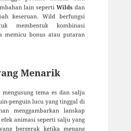
tambahan lain seperti
Wilds
dan
h keseruan. Wild berfungsi
tuk membentuk kombinasi
sa memicu bonus atau putaran
yang Menarik
e mengusung tema es dan salju
n-penguin lucu yang tinggal di
inan menggambarkan lanskap
efek animasi seperti salju yang
 yang bergerak ketika menang