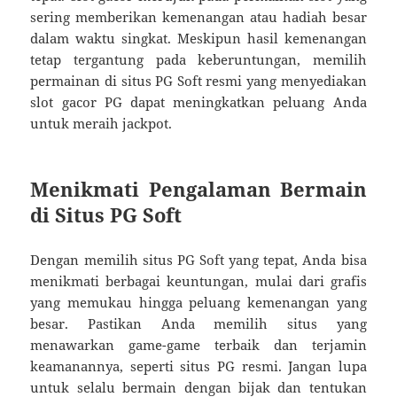
sering memberikan kemenangan atau hadiah besar
dalam waktu singkat. Meskipun hasil kemenangan
tetap tergantung pada keberuntungan, memilih
permainan di situs PG Soft resmi yang menyediakan
slot gacor PG dapat meningkatkan peluang Anda
untuk meraih jackpot.
Menikmati Pengalaman Bermain
di Situs PG Soft
Dengan memilih situs PG Soft yang tepat, Anda bisa
menikmati berbagai keuntungan, mulai dari grafis
yang memukau hingga peluang kemenangan yang
besar. Pastikan Anda memilih situs yang
menawarkan game-game terbaik dan terjamin
keamanannya, seperti situs PG resmi. Jangan lupa
untuk selalu bermain dengan bijak dan tentukan