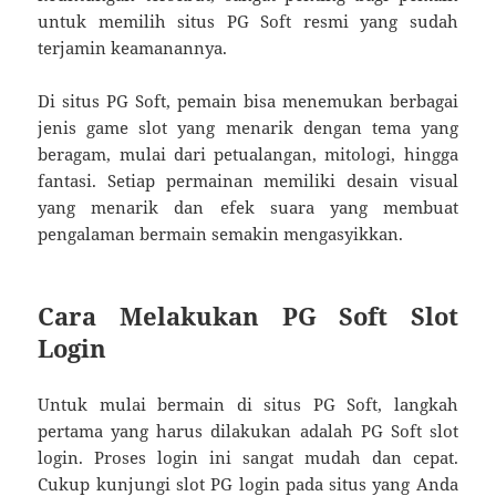
untuk memilih situs PG Soft resmi yang sudah
terjamin keamanannya.
Di situs PG Soft, pemain bisa menemukan berbagai
jenis game slot yang menarik dengan tema yang
beragam, mulai dari petualangan, mitologi, hingga
fantasi. Setiap permainan memiliki desain visual
yang menarik dan efek suara yang membuat
pengalaman bermain semakin mengasyikkan.
Cara Melakukan PG Soft Slot
Login
Untuk mulai bermain di situs PG Soft, langkah
pertama yang harus dilakukan adalah PG Soft slot
login. Proses login ini sangat mudah dan cepat.
Cukup kunjungi slot PG login pada situs yang Anda