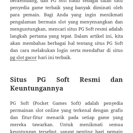
berkembang, dan PG Soft hadir sebagai salah satu
penyedia game terbaik yang banyak diminati oleh
para pemain. Bagi Anda yang ingin menikmati
pengalaman bermain slot yang menyenangkan dan
menguntungkan, mencari situs PG Soft resmi adalah
langkah pertama yang tepat. Dalam artikel ini, kita
akan membahas berbagai hal tentang situs PG Soft
dan cara melakukan login serta mendaftar di situs
pg slot gacor
hari ini
terbaik.
Situs PG Soft Resmi dan
Keuntungannya
PG Soft (Pocket Games Soft) adalah penyedia
permainan slot online yang terkenal dengan grafis
dan fitur-fitur menarik pada setiap game yang
mereka tawarkan. Untuk menikmati semua
keuntungan tersebut, sangat penting bagi pemain