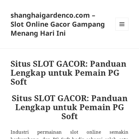
shanghaigardenco.com –
Slot Online Gacor Gampang
Menang Hari Ini
MENU
AND
WIDGETS
Situs SLOT GACOR: Panduan
Lengkap untuk Pemain PG
Soft
Situs SLOT GACOR: Panduan
Lengkap untuk Pemain PG
Soft
Industri permainan slot online semakin