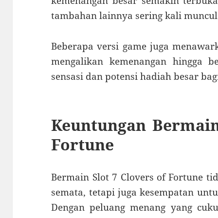
kemenangan besar semakin terbuka 
tambahan lainnya sering kali muncul 
Beberapa versi game juga menawarka
mengalikan kemenangan hingga be
sensasi dan potensi hadiah besar bag
Keuntungan Bermain 
Fortune
Bermain Slot 7 Clovers of Fortune 
semata, tetapi juga kesempatan untu
Dengan peluang menang yang cuku