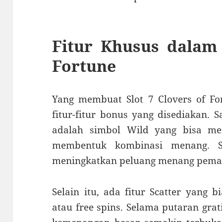
Fitur Khusus dalam 
Fortune
Yang membuat Slot 7 Clovers of Fo
fitur-fitur bonus yang disediakan. S
adalah simbol Wild yang bisa me
membentuk kombinasi menang. S
meningkatkan peluang menang pema
Selain itu, ada fitur Scatter yang 
atau free spins. Selama putaran gra