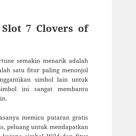
Slot 7 Clovers of
rtune semakin menarik adalah
alah satu fitur paling menonjol
nggantikan simbol lain untuk
imbol ini sangat membantu
in.
biasanya memicu putaran gratis
tis, peluang untuk mendapatkan