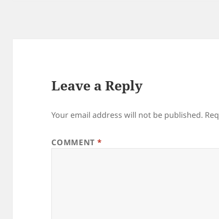
Leave a Reply
Your email address will not be published.
Req
COMMENT
*