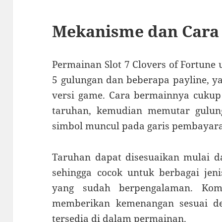
Mekanisme dan Cara
Permainan Slot 7 Clovers of Fortu
5 gulungan dan beberapa payline, ya
versi game. Cara bermainnya cuku
taruhan, kemudian memutar gulu
simbol muncul pada garis pembayar
Taruhan dapat disesuaikan mulai da
sehingga cocok untuk berbagai jen
yang sudah berpengalaman. Komb
memberikan kemenangan sesuai d
tersedia di dalam permainan.