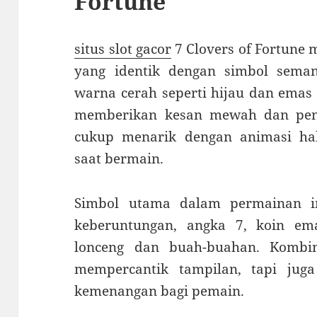
Fortune
situs slot gacor
7 Clovers of Fortune
yang identik dengan simbol sema
warna cerah seperti hijau dan emas 
memberikan kesan mewah dan penu
cukup menarik dengan animasi h
saat bermain.
Simbol utama dalam permainan i
keberuntungan, angka 7, koin ema
lonceng dan buah-buahan. Kombi
mempercantik tampilan, tapi ju
kemenangan bagi pemain.