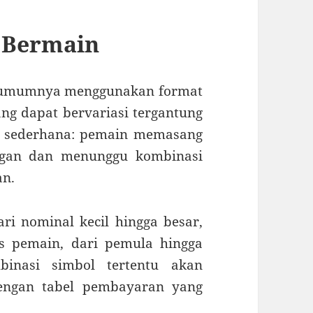
 Bermain
ne umumnya menggunakan format
ng dapat bervariasi tergantung
p sederhana: pemain memasang
ngan dan menunggu kombinasi
an.
ri nominal kecil hingga besar,
is pemain, dari pemula hingga
inasi simbol tertentu akan
engan tabel pembayaran yang