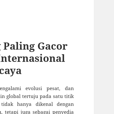
g Paling Gacor
Internasional
caya
engalami evolusi pesat, dan
n global tertuju pada satu titik
a tidak hanya dikenal dengan
 tetapi juga sebagai penyedia