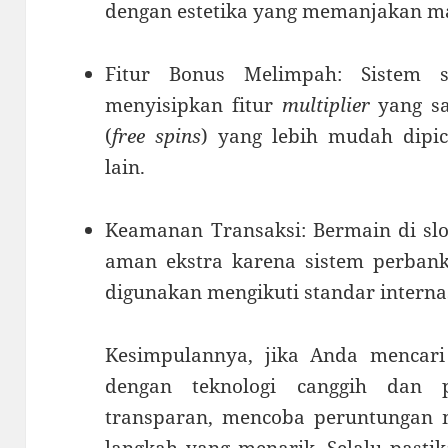
dengan estetika yang memanjakan m
Fitur Bonus Melimpah: Sistem sl
menyisipkan fitur
multiplier
yang sa
(
free spins
) yang lebih mudah dipi
lain.
Keamanan Transaksi: Bermain di slo
aman ekstra karena sistem perba
digunakan mengikuti standar internas
Kesimpulannya, jika Anda mencari
dengan teknologi canggih dan 
transparan, mencoba peruntungan me
langkah yang menarik. Selalu pasti