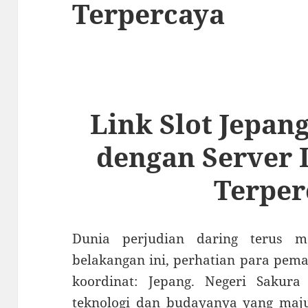
Terpercaya
Link Slot Jepan
dengan Server 
Terper
Dunia perjudian daring terus m
belakangan ini, perhatian para pemai
koordinat: Jepang. Negeri Sakur
teknologi dan budayanya yang maju,