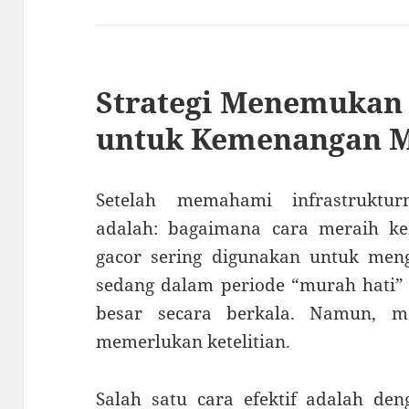
Strategi Menemukan 
untuk Kemenangan 
Setelah memahami infrastruktur
adalah: bagaimana cara meraih kem
gacor sering digunakan untuk me
sedang dalam periode “murah hati
besar secara berkala. Namun, 
memerlukan ketelitian.
Salah satu cara efektif adalah d