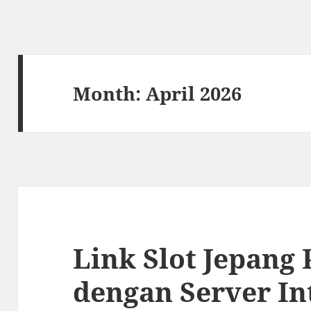
Month:
April 2026
Link Slot Jepang 
dengan Server In