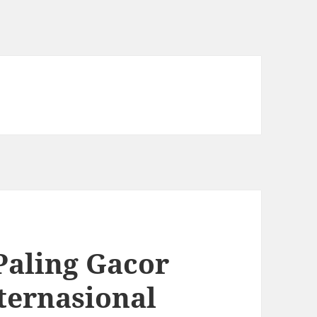
Paling Gacor
ternasional