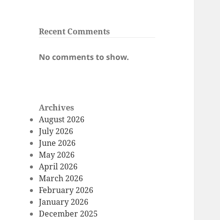
Recent Comments
No comments to show.
Archives
August 2026
July 2026
June 2026
May 2026
April 2026
March 2026
February 2026
January 2026
December 2025