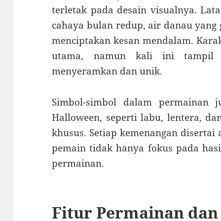
terletak pada desain visualnya. La
cahaya bulan redup, air danau yang 
menciptakan kesan mendalam. Karakt
utama, namun kali ini tampil
menyeramkan dan unik.
Simbol-simbol dalam permainan j
Halloween, seperti labu, lentera, d
khusus. Setiap kemenangan disertai 
pemain tidak hanya fokus pada hasil
permainan.
Fitur Permainan dan