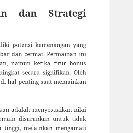
an dan Strategi
liki potensi kemenangan yang
bar dan cermat. Permainan ini
tan, namun ketika fitur bonus
ingkat secara signifikan. Oleh
adi hal penting saat memainkan
akan adalah menyesuaikan nilai
emain disarankan untuk tidak
u tinggi, melainkan mengamati