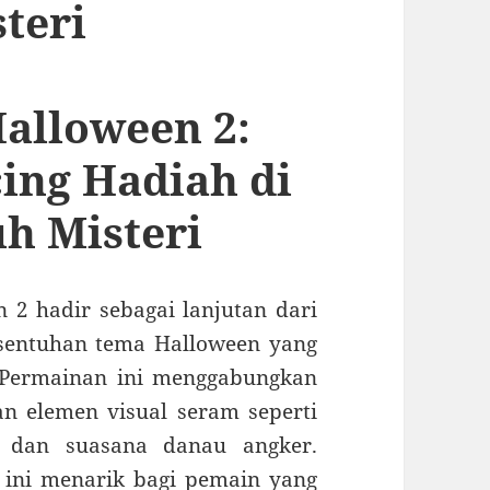
teri
Halloween 2:
ing Hadiah di
h Misteri
 2 hadir sebagai lanjutan dari
 sentuhan tema Halloween yang
 Permainan ini menggabungkan
 elemen visual seram seperti
, dan suasana danau angker.
 ini menarik bagi pemain yang