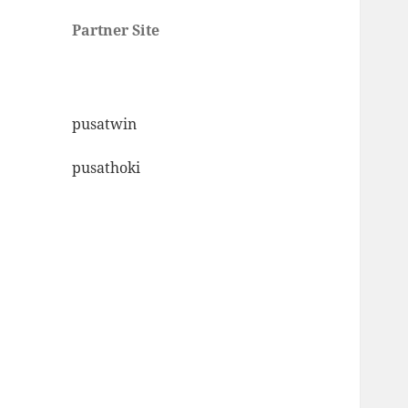
Partner Site
pusatwin
pusathoki