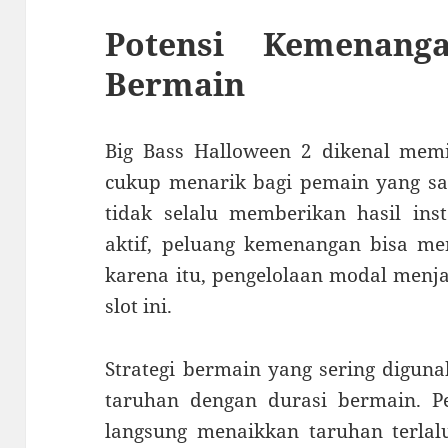
Potensi Kemenang
Bermain
Big Bass Halloween 2 dikenal memi
cukup menarik bagi pemain yang sa
tidak selalu memberikan hasil ins
aktif, peluang kemenangan bisa men
karena itu, pengelolaan modal menj
slot ini.
Strategi bermain yang sering digun
taruhan dengan durasi bermain. P
langsung menaikkan taruhan terlal