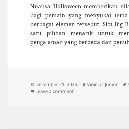
Nuansa Halloween memberikan nilai
bagi pemain yang menyukai tema 
berbagai elemen tersebut, Slot Big 
satu pilihan menarik untuk me
pengalaman yang berbeda dan penuh
Posted
Author
December 21, 2025
Vinícius Júnior
on
on Slot Big Bass Hallowe
Leave a comment