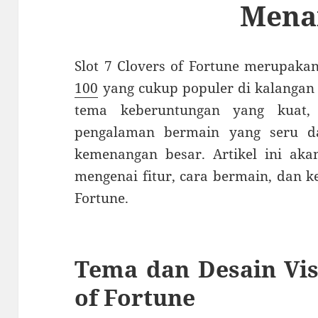
Mena
Slot 7 Clovers of Fortune merupaka
100
yang cukup populer di kalangan 
tema keberuntungan yang kuat,
pengalaman bermain yang seru d
kemenangan besar. Artikel ini ak
mengenai fitur, cara bermain, dan ke
Fortune.
Tema dan Desain Visu
of Fortune