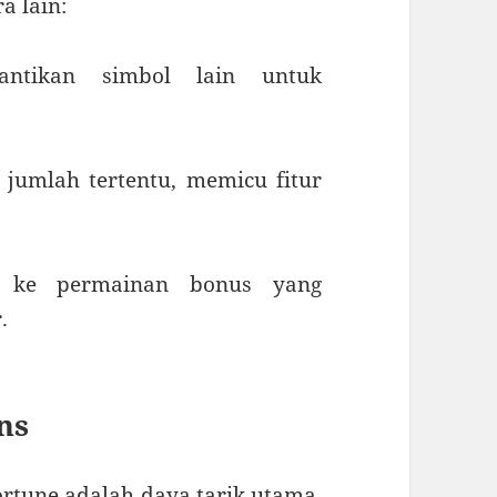
a lain:
antikan simbol lain untuk
 jumlah tertentu, memicu fitur
 ke permainan bonus yang
.
ns
Fortune adalah daya tarik utama.