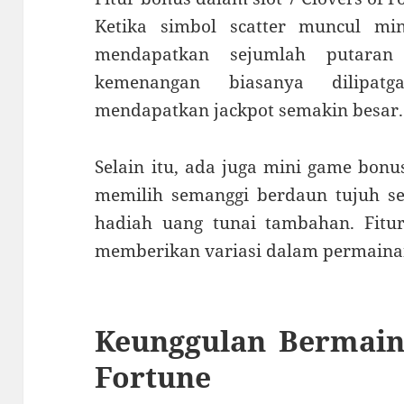
Ketika simbol scatter muncul mi
mendapatkan sejumlah putaran 
kemenangan biasanya dilipatg
mendapatkan jackpot semakin besar.
Selain itu, ada juga mini game bon
memilih semanggi berdaun tujuh 
hadiah uang tunai tambahan. Fit
memberikan variasi dalam permaina
Keunggulan Bermain 
Fortune