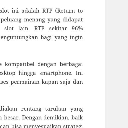
lot ini adalah RTP (Return to
a peluang menang yang didapat
n slot lain. RTP sekitar 96%
enguntungkan bagi yang ingin
une kompatibel dengan berbagai
sktop hingga smartphone. Ini
es permainan kapan saja dan
ediakan rentang taruhan yang
gga besar. Dengan demikian, baik
n bisa menyesuaikan strategi