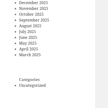
December 2025
November 2025
October 2025
September 2025
August 2025
July 2025
June 2025
May 2025
April 2025
March 2025
Categories
Uncategorized