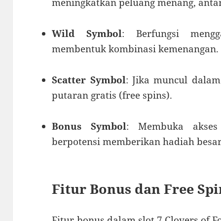
meningkatkan peluang menang, antar
Wild Symbol
: Berfungsi mengg
membentuk kombinasi kemenangan.
Scatter Symbol
: Jika muncul dalam
putaran gratis (free spins).
Bonus Symbol
: Membuka akses
berpotensi memberikan hadiah besar
Fitur Bonus dan Free Spi
Fitur bonus dalam slot 7 Clovers of 