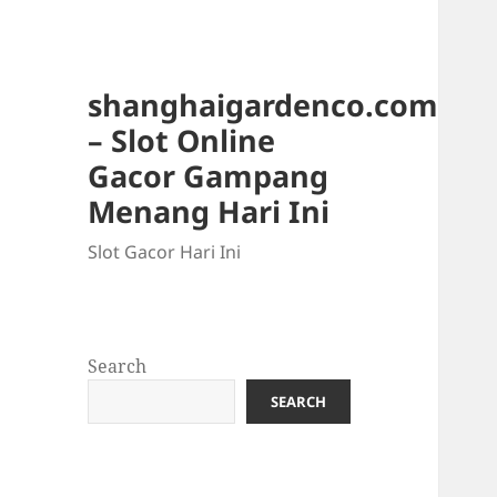
shanghaigardenco.com
– Slot Online
Gacor Gampang
Menang Hari Ini
Slot Gacor Hari Ini
Search
SEARCH