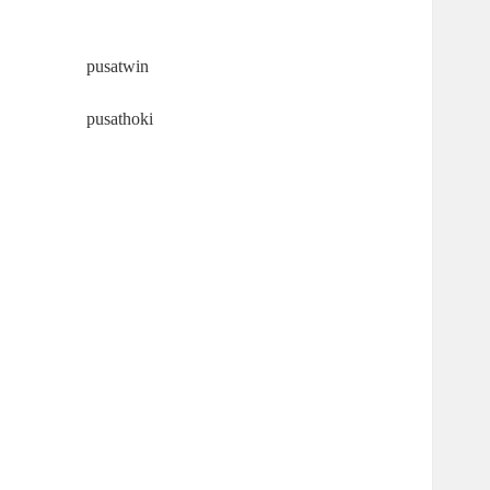
pusatwin
pusathoki