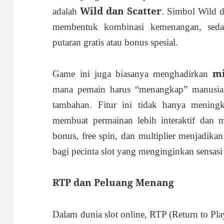
Wild dan Scatter
adalah
. Simbol Wild d
membentuk kombinasi kemenangan, seda
putaran gratis atau bonus spesial.
mi
Game ini juga biasanya menghadirkan
mana pemain harus “menangkap” manusia 
tambahan. Fitur ini tidak hanya meningk
membuat permainan lebih interaktif dan m
bonus, free spin, dan multiplier menjadikan
bagi pecinta slot yang menginginkan sensasi 
RTP dan Peluang Menang
Dalam dunia slot online, RTP (Return to Play