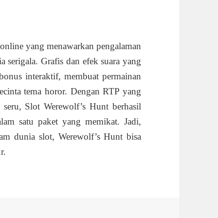
t online yang menawarkan pengalaman
serigala. Grafis dan efek suara yang
bonus interaktif, membuat permainan
pecinta tema horor. Dengan RTP yang
seru, Slot Werewolf’s Hunt berhasil
am satu paket yang memikat. Jadi,
am dunia slot, Werewolf’s Hunt bisa
r.