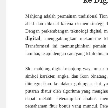
Mahjong adalah permainan tradisional Tion
abad dan dikenal karena elemen strategi, 
Dengan perkembangan teknologi digital, m
digital
, menggabungkan mekanisme klas
Transformasi ini memungkinkan pemain
familiar, tetapi dengan cara yang lebih dinam
Slot mahjong digital
mahjong ways
unsur ut
simbol karakter, angka, dan ikon binatang
diintegrasikan ke dalam gulungan slot ya
putaran diatur oleh algoritma yang menghas
dapat melatih keterampilan analitis m
pemahaman fitur bonus yang muncul. Pend