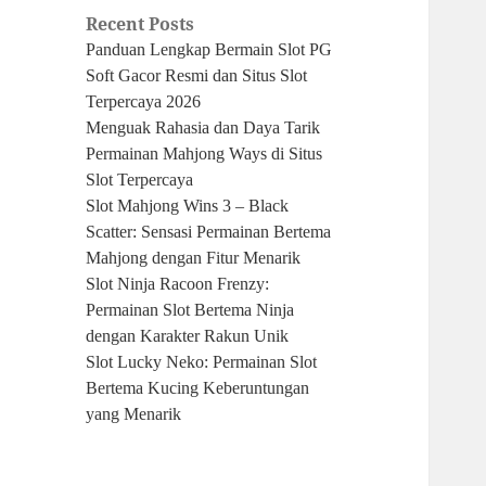
Recent Posts
Panduan Lengkap Bermain Slot PG
Soft Gacor Resmi dan Situs Slot
Terpercaya 2026
Menguak Rahasia dan Daya Tarik
Permainan Mahjong Ways di Situs
Slot Terpercaya
Slot Mahjong Wins 3 – Black
Scatter: Sensasi Permainan Bertema
Mahjong dengan Fitur Menarik
Slot Ninja Racoon Frenzy:
Permainan Slot Bertema Ninja
dengan Karakter Rakun Unik
Slot Lucky Neko: Permainan Slot
Bertema Kucing Keberuntungan
yang Menarik