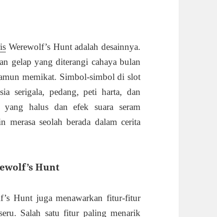
is
Werewolf’s Hunt adalah desainnya.
n gelap yang diterangi cahaya bulan
mun memikat. Simbol-simbol di slot
ia serigala, pedang, peti harta, dan
si yang halus dan efek suara seram
 merasa seolah berada dalam cerita
rewolf’s Hunt
’s Hunt juga menawarkan fitur-fitur
u. Salah satu fitur paling menarik