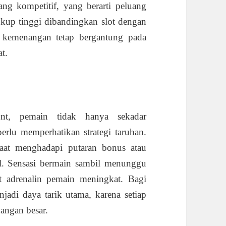
g kompetitif, yang berarti peluang
up tinggi dibandingkan slot dengan
, kemenangan tetap bergantung pada
t.
nt, pemain tidak hanya sekadar
erlu memperhatikan strategi taruhan.
aat menghadapi putaran bonus atau
al. Sensasi bermain sambil menunggu
 adrenalin pemain meningkat. Bagi
jadi daya tarik utama, karena setiap
angan besar.