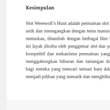
Kesimpulan
Slot Werewolf’s Hunt adalah permainan slo
unik dan menegangkan dengan tema manusia 
memukau, ditambah dengan berbagai fitur 
ini layak dicoba oleh penggemar slot dan 
kompetitif dan mekanisme permainan yang 
menggabungkan hiburan dan tantangan dal
bagi mereka yang mencari sensasi baru dal
menjadi pilihan yang menarik dan menghibu