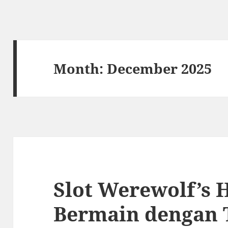
Month:
December 2025
Slot Werewolf’s 
Bermain dengan 