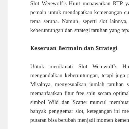
Slot Werewolf’s Hunt menawarkan RTP yan
pemain untuk mendapatkan kemenangan cuk
tema serupa. Namun, seperti slot lainnya
keberuntungan dan strategi taruhan yang tepa
Keseruan Bermain dan Strategi
Untuk menikmati Slot Werewolf’s Hu
mengandalkan keberuntungan, tetapi juga p
Misalnya, menyesuaikan jumlah taruhan s
memanfaatkan fitur free spin secara optim
simbol Wild dan Scatter muncul membuat
banyak penggemar slot, ketegangan ini men
putaran bisa berubah menjadi momen kemen