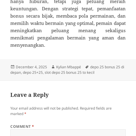
hanya hiburan, tetapi juga peluang meraih
keuntungan. Dengan strategi tepat, pemanfaatan
bonus secara bijak, membaca pola permainan, dan
memilih waktu bermain yang optimal, pemain dapat
meningkatkan peluang menang sekaligus
menikmati pengalaman bermain yang aman dan
menyenangkan.
Posted
Author
Tags
December 4, 2025
Kylian Mbappé
depo 25 bonus 25 di
on
depan
,
depo 25+25
,
slot depo 25 bonus 25 to kecil
Leave a Reply
Your email address will not be published.
Required fields are
marked
*
COMMENT
*