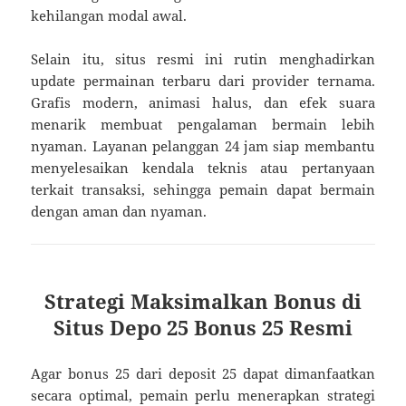
kehilangan modal awal.
Selain itu, situs resmi ini rutin menghadirkan
update permainan terbaru dari provider ternama.
Grafis modern, animasi halus, dan efek suara
menarik membuat pengalaman bermain lebih
nyaman. Layanan pelanggan 24 jam siap membantu
menyelesaikan kendala teknis atau pertanyaan
terkait transaksi, sehingga pemain dapat bermain
dengan aman dan nyaman.
Strategi Maksimalkan Bonus di
Situs Depo 25 Bonus 25 Resmi
Agar bonus 25 dari deposit 25 dapat dimanfaatkan
secara optimal, pemain perlu menerapkan strategi