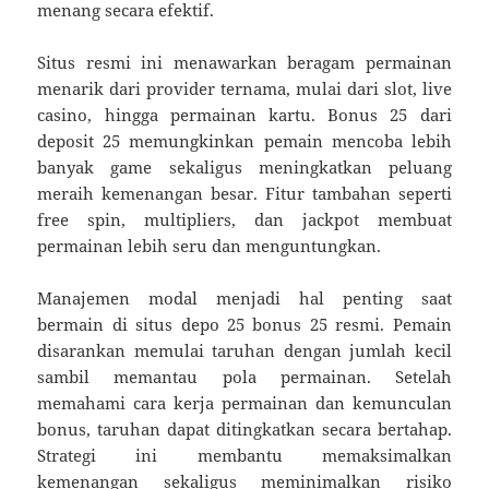
menang secara efektif.
Situs resmi ini menawarkan beragam permainan
menarik dari provider ternama, mulai dari slot, live
casino, hingga permainan kartu. Bonus 25 dari
deposit 25 memungkinkan pemain mencoba lebih
banyak game sekaligus meningkatkan peluang
meraih kemenangan besar. Fitur tambahan seperti
free spin, multipliers, dan jackpot membuat
permainan lebih seru dan menguntungkan.
Manajemen modal menjadi hal penting saat
bermain di situs depo 25 bonus 25 resmi. Pemain
disarankan memulai taruhan dengan jumlah kecil
sambil memantau pola permainan. Setelah
memahami cara kerja permainan dan kemunculan
bonus, taruhan dapat ditingkatkan secara bertahap.
Strategi ini membantu memaksimalkan
kemenangan sekaligus meminimalkan risiko