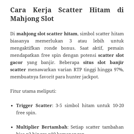
Cara Kerja Scatter Hitam di
Mahjong Slot
Di
mahjong slot scatter hitam
, simbol scatter hitam
biasanya memerlukan 3 atau lebih untuk
mengaktifkan ronde bonus. Saat aktif, pemain
mendapatkan free spin dengan potensi
scatter slot
gacor
yang banjir. Beberapa
situs slot banjir
scatter
menawarkan varian RTP tinggi hingga 97%,
membuatnya favorit para hunter jackpot.
Fitur utama meliputi:
Trigger Scatter
: 3-5 simbol hitam untuk 10-20
free spin.
Multiplier Bertambah
: Setiap scatter tambahan