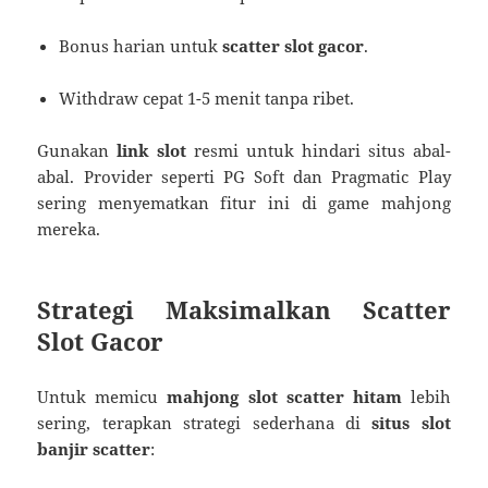
Bonus harian untuk
scatter slot gacor
.
Withdraw cepat 1-5 menit tanpa ribet.
Gunakan
link slot
resmi untuk hindari situs abal-
abal. Provider seperti PG Soft dan Pragmatic Play
sering menyematkan fitur ini di game mahjong
mereka.
Strategi Maksimalkan Scatter
Slot Gacor
Untuk memicu
mahjong slot scatter hitam
lebih
sering, terapkan strategi sederhana di
situs slot
banjir scatter
: