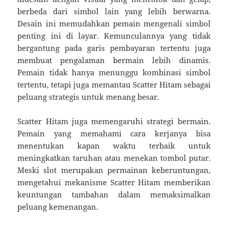
berbeda dari simbol lain yang lebih berwarna.
Desain ini memudahkan pemain mengenali simbol
penting ini di layar. Kemunculannya yang tidak
bergantung pada garis pembayaran tertentu juga
membuat pengalaman bermain lebih dinamis.
Pemain tidak hanya menunggu kombinasi simbol
tertentu, tetapi juga memantau Scatter Hitam sebagai
peluang strategis untuk menang besar.
Scatter Hitam juga memengaruhi strategi bermain.
Pemain yang memahami cara kerjanya bisa
menentukan kapan waktu terbaik untuk
meningkatkan taruhan atau menekan tombol putar.
Meski slot merupakan permainan keberuntungan,
mengetahui mekanisme Scatter Hitam memberikan
keuntungan tambahan dalam memaksimalkan
peluang kemenangan.