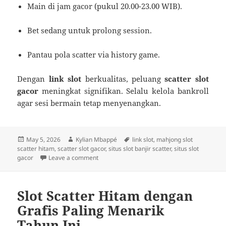
Main di jam gacor (pukul 20.00-23.00 WIB).
Bet sedang untuk prolong session.
Pantau pola scatter via history game.
Dengan
link slot
berkualitas, peluang
scatter slot
gacor
meningkat signifikan. Selalu kelola bankroll
agar sesi bermain tetap menyenangkan.
Posted
Author
Tags
May 5, 2026
Kylian Mbappé
link slot
,
mahjong slot
on
scatter hitam
,
scatter slot gacor
,
situs slot banjir scatter
,
situs slot
on Mahjong Slot Scatter Hitam: Rahasia Ke
gacor
Leave a comment
Slot Scatter Hitam dengan
Grafis Paling Menarik
Tahun Ini