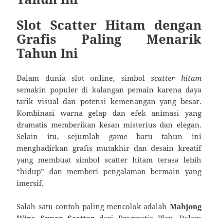
Slot Scatter Hitam dengan
Grafis Paling Menarik
Tahun Ini
Dalam dunia slot online, simbol
scatter hitam
semakin populer di kalangan pemain karena daya
tarik visual dan potensi kemenangan yang besar.
Kombinasi warna gelap dan efek animasi yang
dramatis memberikan kesan misterius dan elegan.
Selain itu, sejumlah game baru tahun ini
menghadirkan grafis mutakhir dan desain kreatif
yang membuat simbol scatter hitam terasa lebih
“hidup” dan memberi pengalaman bermain yang
imersif.
Salah satu contoh paling mencolok adalah
Mahjong