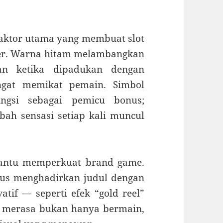
faktor utama yang membuat slot
ler. Warna hitam melambangkan
 dan ketika dipadukan dengan
ngat memikat pemain. Simbol
ungsi sebagai pemicu bonus;
h sensasi setiap kali muncul
bantu memperkuat brand game.
erus menghadirkan judul dengan
tif — seperti efek “gold reel”
n merasa bukan hanya bermain,