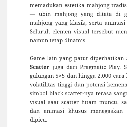
memadukan estetika mahjong tradis
— ubin mahjong yang ditata di g
mahjong yang klasik, serta animasi
Seluruh elemen visual tersebut men
namun tetap dinamis.
Game lain yang patut diperhatikan
Scatter
juga dari Pragmatic Play. S
gulungan 5×5 dan hingga 2.000 cara
volatilitas tinggi dan potensi keme
simbol black scatter-nya terasa sanga
visual saat scatter hitam muncul 
dan animasi khusus menegaskan 
dipicu.