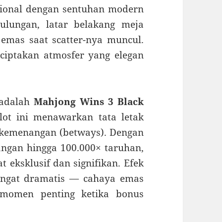
ional dengan sentuhan modern
ulungan, latar belakang meja
 emas saat scatter-nya muncul.
ciptakan atmosfer yang elegan
 adalah
Mahjong Wins 3 Black
lot ini menawarkan tata letak
 kemenangan (betways). Dengan
nangan hingga 100.000× taruhan,
t eksklusif dan signifikan. Efek
sangat dramatis — cahaya emas
momen penting ketika bonus