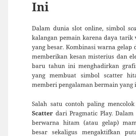
Ini
Dalam dunia slot online, simbol
sc
kalangan pemain karena daya tarik 
yang besar. Kombinasi warna gelap 
memberikan kesan misterius dan ele
baru tahun ini menghadirkan grafi
yang membuat simbol scatter hit
memberi pengalaman bermain yang i
Salah satu contoh paling mencolo
Scatter
dari Pragmatic Play. Dalam 
berwarna hitam (atau gelap) ma
besar sekaligus mengaktifkan put