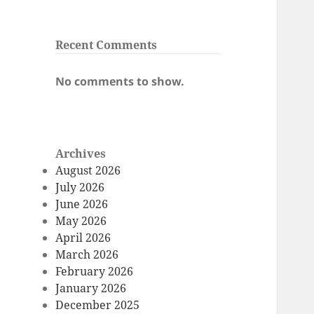
Recent Comments
No comments to show.
Archives
August 2026
July 2026
June 2026
May 2026
April 2026
March 2026
February 2026
January 2026
December 2025