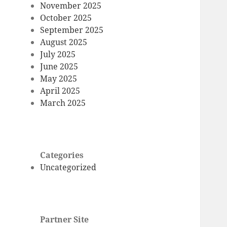
November 2025
October 2025
September 2025
August 2025
July 2025
June 2025
May 2025
April 2025
March 2025
Categories
Uncategorized
Partner Site