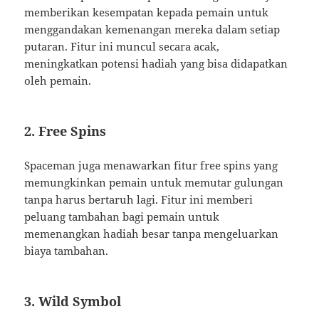
memberikan kesempatan kepada pemain untuk
menggandakan kemenangan mereka dalam setiap
putaran. Fitur ini muncul secara acak,
meningkatkan potensi hadiah yang bisa didapatkan
oleh pemain.
2. Free Spins
Spaceman juga menawarkan fitur free spins yang
memungkinkan pemain untuk memutar gulungan
tanpa harus bertaruh lagi. Fitur ini memberi
peluang tambahan bagi pemain untuk
memenangkan hadiah besar tanpa mengeluarkan
biaya tambahan.
3. Wild Symbol