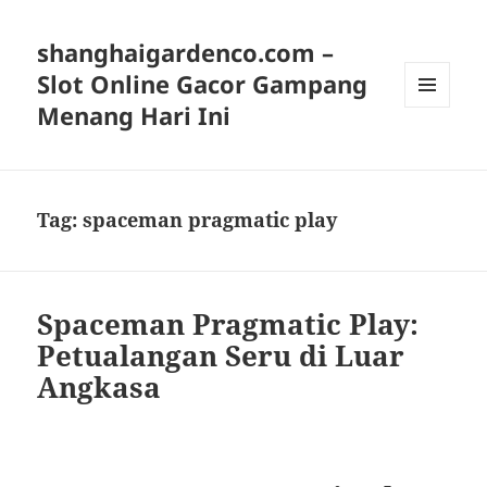
shanghaigardenco.com –
Slot Online Gacor Gampang
Menang Hari Ini
MENU
AND
WIDGETS
Tag:
spaceman pragmatic play
Spaceman Pragmatic Play:
Petualangan Seru di Luar
Angkasa