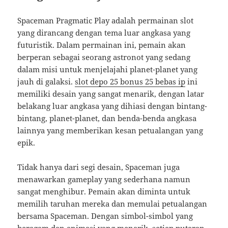
Spaceman Pragmatic Play adalah permainan slot
yang dirancang dengan tema luar angkasa yang
futuristik. Dalam permainan ini, pemain akan
berperan sebagai seorang astronot yang sedang
dalam misi untuk menjelajahi planet-planet yang
jauh di galaksi.
slot depo 25 bonus 25 bebas ip
ini
memiliki desain yang sangat menarik, dengan latar
belakang luar angkasa yang dihiasi dengan bintang-
bintang, planet-planet, dan benda-benda angkasa
lainnya yang memberikan kesan petualangan yang
epik.
Tidak hanya dari segi desain, Spaceman juga
menawarkan gameplay yang sederhana namun
sangat menghibur. Pemain akan diminta untuk
memilih taruhan mereka dan memulai petualangan
bersama Spaceman. Dengan simbol-simbol yang