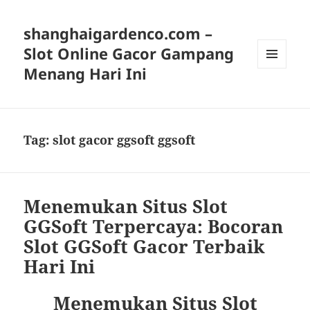
shanghaigardenco.com –
Slot Online Gacor Gampang
Menang Hari Ini
MENU
AND
WIDGETS
Tag:
slot gacor ggsoft ggsoft
Menemukan Situs Slot
GGSoft Terpercaya: Bocoran
Slot GGSoft Gacor Terbaik
Hari Ini
Menemukan Situs Slot