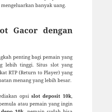
s mengeluarkan banyak uang.
lot Gacor dengan
gkah penting bagi pemain yang
lebih tinggi. Situs slot yang
kat RTP (Return to Player) yang
patan menang yang lebih besar.
yediakan opsi
slot deposit 10k
,
 pemula atau pemain yang ingin
t depo 10k
, pemain sudah bisa