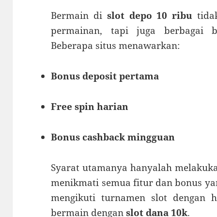
Bermain di
slot depo 10 ribu
tida
permainan, tapi juga berbagai 
Beberapa situs menawarkan:
Bonus deposit pertama
Free spin harian
Bonus cashback mingguan
Syarat utamanya hanyalah melakuk
menikmati semua fitur dan bonus yan
mengikuti turnamen slot dengan 
bermain dengan
slot dana 10k
.