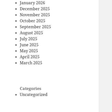
January 2026
December 2025
November 2025
October 2025
September 2025
August 2025
July 2025
June 2025
May 2025
April 2025
March 2025
Categories
Uncategorized