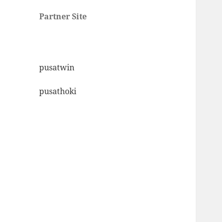
Partner Site
pusatwin
pusathoki