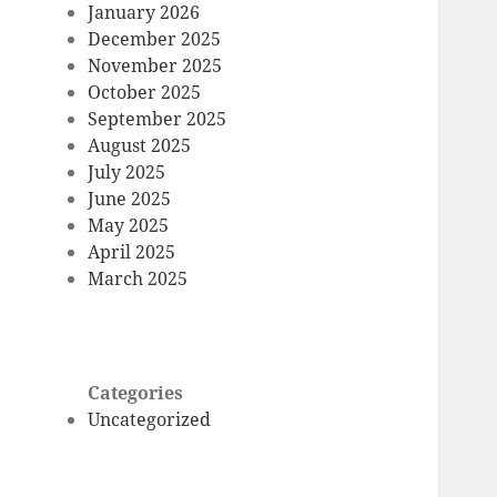
January 2026
December 2025
November 2025
October 2025
September 2025
August 2025
July 2025
June 2025
May 2025
April 2025
March 2025
Categories
Uncategorized