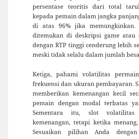
persentase teoritis dari total ta
kepada pemain dalam jangka panjang
di atas 96% jika memungkinkan. 
ditemukan di deskripsi game atau 
dengan RTP tinggi cenderung lebih 
meski tidak selalu dalam jumlah besa
Ketiga, pahami volatilitas permai
frekuensi dan ukuran pembayaran. Sl
memberikan kemenangan kecil seca
pemain dengan modal terbatas ya
Sementara itu, slot volatilita
kemenangan, tetapi ketika menang,
Sesuaikan pilihan Anda denga