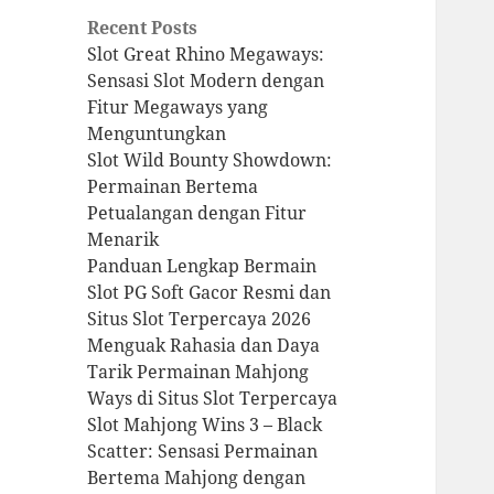
Recent Posts
Slot Great Rhino Megaways:
Sensasi Slot Modern dengan
Fitur Megaways yang
Menguntungkan
Slot Wild Bounty Showdown:
Permainan Bertema
Petualangan dengan Fitur
Menarik
Panduan Lengkap Bermain
Slot PG Soft Gacor Resmi dan
Situs Slot Terpercaya 2026
Menguak Rahasia dan Daya
Tarik Permainan Mahjong
Ways di Situs Slot Terpercaya
Slot Mahjong Wins 3 – Black
Scatter: Sensasi Permainan
Bertema Mahjong dengan