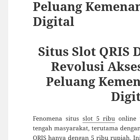
Peluang Kemenan
Digital
Situs Slot QRIS 
Revolusi Akses
Peluang Kemen
Digi
Fenomena situs
slot 5 ribu
online 
tengah masyarakat, terutama dengan
QRIS hanya dengan 5 ribu rupiah. Ini