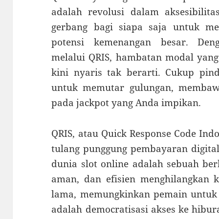
adalah revolusi dalam aksesibilit
gerbang bagi siapa saja untuk m
potensi kemenangan besar. Den
melalui QRIS, hambatan modal yang
kini nyaris tak berarti. Cukup pin
untuk memutar gulungan, membawa
pada jackpot yang Anda impikan.
QRIS, atau Quick Response Code Indo
tulang punggung pembayaran digital
dunia slot online adalah sebuah ber
aman, dan efisien menghilangkan
lama, memungkinkan pemain untuk f
adalah democratisasi akses ke hibur