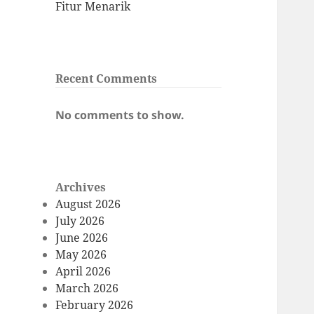
Fitur Menarik
Recent Comments
No comments to show.
Archives
August 2026
July 2026
June 2026
May 2026
April 2026
March 2026
February 2026