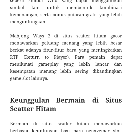
seperti simbol Wild yang dapat menggantikan
simbol lain untuk membentuk kombinasi
kemenangan, serta bonus putaran gratis yang lebih
menguntungkan.
Mahjong Ways 2 di situs scatter hitam gacor
menawarkan peluang menang yang lebih besar
berkat adanya fitur-fitur baru yang meningkatkan
RTP (Return to Player). Para pemain dapat
menikmati gameplay yang lebih lancar dan
kesempatan menang lebih sering dibandingkan
game slot lainnya.
Keunggulan Bermain di Situs
Scatter Hitam
Bermain di situs scatter hitam menawarkan
berbagai keuntungan bagi para penggemar slot.