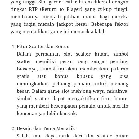
yang tinggi. Slot gacor scatter hitam dikenal dengan
tingkat RTP (Return to Player) yang cukup tinggi,
membuatnya menjadi pilihan utama bagi mereka
yang ingin meraih jackpot besar. Beberapa faktor
yang menjadikan game ini menarik adalah:
Fitur Scatter dan Bonus
Dalam permainan slot scatter hitam, simbol
scatter memiliki peran yang sangat penting.
Biasanya, simbol ini akan memberikan putaran
gratis atau bonus khusus yang bisa
meningkatkan peluang pemain untuk menang
besar. Dalam game slot mahjong ways, misalnya,
simbol scatter dapat mengaktifkan fitur bonus
yang memberi kesempatan pemain untuk meraih
kemenangan lebih banyak.
Desain dan Tema Menarik
Salah satu daya tarik dari slot scatter hitam