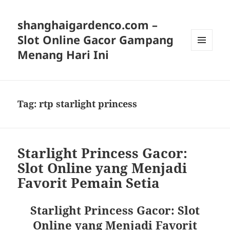
shanghaigardenco.com –
Slot Online Gacor Gampang
Menang Hari Ini
MENU
AND
WIDGETS
Tag:
rtp starlight princess
Starlight Princess Gacor:
Slot Online yang Menjadi
Favorit Pemain Setia
Starlight Princess Gacor: Slot
Online yang Menjadi Favorit