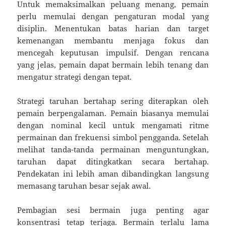
Untuk memaksimalkan peluang menang, pemain
perlu memulai dengan pengaturan modal yang
disiplin. Menentukan batas harian dan target
kemenangan membantu menjaga fokus dan
mencegah keputusan impulsif. Dengan rencana
yang jelas, pemain dapat bermain lebih tenang dan
mengatur strategi dengan tepat.
Strategi taruhan bertahap sering diterapkan oleh
pemain berpengalaman. Pemain biasanya memulai
dengan nominal kecil untuk mengamati ritme
permainan dan frekuensi simbol pengganda. Setelah
melihat tanda-tanda permainan menguntungkan,
taruhan dapat ditingkatkan secara bertahap.
Pendekatan ini lebih aman dibandingkan langsung
memasang taruhan besar sejak awal.
Pembagian sesi bermain juga penting agar
konsentrasi tetap terjaga. Bermain terlalu lama