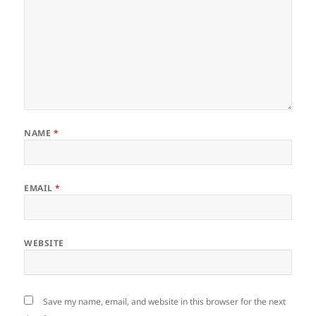
NAME
*
EMAIL
*
WEBSITE
Save my name, email, and website in this browser for the next