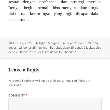
sesuai dengan preferensi dan strategi mereka.
Dengan begitu, pemain bisa menyesuaikan tingkat
risiko dan keuntungan yang ingin dicapai dalam
permainan.
Posted
Author
Tags
April 22, 2025
Kylian Mbappé
depo 25 bonus 25 to 5x
,
on
deposit 25 bonus 25 new member
,
situs depo 25 bonus 25
,
situs slot
depo 25 bonus 25 to kecil
,
slot deposit 25 bonus 25
Leave a Reply
Your email address will not be published.
Required fields are
marked
*
COMMENT
*