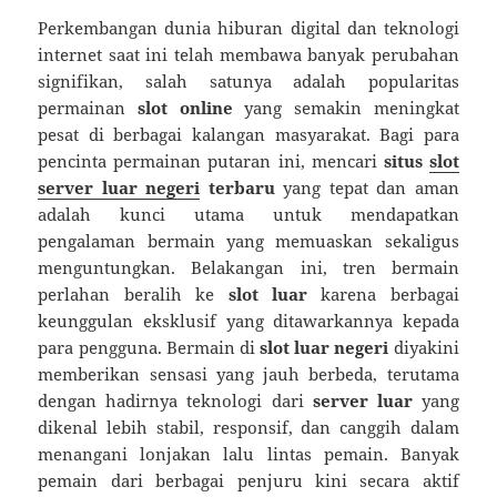
Perkembangan dunia hiburan digital dan teknologi
internet saat ini telah membawa banyak perubahan
signifikan, salah satunya adalah popularitas
permainan
slot online
yang semakin meningkat
pesat di berbagai kalangan masyarakat. Bagi para
pencinta permainan putaran ini, mencari
situs
slot
server luar negeri
terbaru
yang tepat dan aman
adalah kunci utama untuk mendapatkan
pengalaman bermain yang memuaskan sekaligus
menguntungkan. Belakangan ini, tren bermain
perlahan beralih ke
slot luar
karena berbagai
keunggulan eksklusif yang ditawarkannya kepada
para pengguna. Bermain di
slot luar negeri
diyakini
memberikan sensasi yang jauh berbeda, terutama
dengan hadirnya teknologi dari
server luar
yang
dikenal lebih stabil, responsif, dan canggih dalam
menangani lonjakan lalu lintas pemain. Banyak
pemain dari berbagai penjuru kini secara aktif