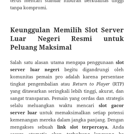
terus mencari standar hiburan berkualitas tinggi
tanpa kompromi.
Keunggulan Memilih Slot Server
Luar Negeri Resmi untuk
Peluang Maksimal
Salah satu alasan utama mengapa penggunaan
slot
server luar negeri
begitu digandrungi oleh
komunitas pemain pro adalah karena persentase
tingkat pengembalian atau
Return to Player
(RTP)
yang ditawarkan seringkali lebih tinggi, akurat, dan
sangat transparan. Pemain yang cerdas dan strategis
selalu meluangkan waktu mencari
slot gacor
server luar
untuk memaksimalkan setiap potensi
kemenangan mereka dalam jangka panjang. Dengan
mengakses sebuah
link slot terpercaya
, Anda