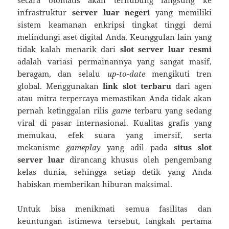
secara otomatis akan terhubung langsung ke
infrastruktur
server luar negeri
yang memiliki
sistem keamanan enkripsi tingkat tinggi demi
melindungi aset digital Anda. Keunggulan lain yang
tidak kalah menarik dari
slot server luar resmi
adalah variasi permainannya yang sangat masif,
beragam, dan selalu
up-to-date
mengikuti tren
global. Menggunakan
link slot terbaru
dari agen
atau mitra terpercaya memastikan Anda tidak akan
pernah ketinggalan rilis
game
terbaru yang sedang
viral di pasar internasional. Kualitas grafis yang
memukau, efek suara yang imersif, serta
mekanisme
gameplay
yang adil pada
situs slot
server luar
dirancang khusus oleh pengembang
kelas dunia, sehingga setiap detik yang Anda
habiskan memberikan hiburan maksimal.
Untuk bisa menikmati semua fasilitas dan
keuntungan istimewa tersebut, langkah pertama