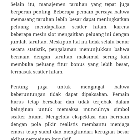
Selain itu, manajemen taruhan yang tepat juga
berperan penting. Beberapa pemain percaya bahwa
memasang taruhan lebih besar dapat meningkatkan
peluang mendapatkan scatter hitam, karena
beberapa mesin slot mengaitkan peluang ini dengan
jumlah taruhan. Meskipun hal ini tidak selalu benar
secara statistik, pengalaman menunjukkan bahwa
bermain dengan taruhan maksimal sering kali
membuka peluang fitur bonus yang lebih besar,
termasuk scatter hitam.
Penting juga untuk mengingat bahwa
keberuntungan tidak dapat dipaksakan. Pemain
harus tetap bersabar dan tidak terjebak dalam
keinginan untuk memaksa munculnya simbol
scatter hitam. Mengelola ekspektasi dan bermain
dengan pola pikir realistis membantu menjaga
emosi tetap stabil dan menghindari kerugian besar
akibat permainan impulsif.