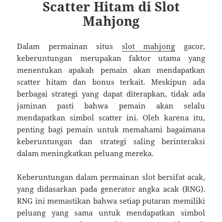
Scatter Hitam di Slot
Mahjong
Dalam permainan situs
slot mahjong
gacor,
keberuntungan merupakan faktor utama yang
menentukan apakah pemain akan mendapatkan
scatter hitam dan bonus terkait. Meskipun ada
berbagai strategi yang dapat diterapkan, tidak ada
jaminan pasti bahwa pemain akan selalu
mendapatkan simbol scatter ini. Oleh karena itu,
penting bagi pemain untuk memahami bagaimana
keberuntungan dan strategi saling berinteraksi
dalam meningkatkan peluang mereka.
Keberuntungan dalam permainan slot bersifat acak,
yang didasarkan pada generator angka acak (RNG).
RNG ini memastikan bahwa setiap putaran memiliki
peluang yang sama untuk mendapatkan simbol