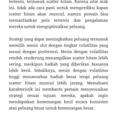
tertentu, termasuk scatter hitam. Karena sifat acak
ini, tidak ada cara pasti untuk memprediksi kapan
scatter hitam akan muncul, namun pemain bisa
memanfaatkan pola tertentu dan pengalaman
mereka untuk mengoptimalkan peluang.
Strategi yang dapat meningkatkan peluang termasuk
memilih mesin slot dengan tingkat volatilitas yang
sesuai dengan preferensi. Mesin dengan volatilitas
rendah cenderung menampilkan scatter hitam lebih
sering, meskipun hadiah yang diberikan biasanya
lebih kecil. Sebaliknya, mesin dengan volatilitas
tinggi menawarkan hadiah besar tetapi peluang
scatter hitam muncul lebih jarang. Memahami
karakteristik ini membantu pemain menyesuaikan
strategi sesuai tujuan mereka, apakah ingin
mendapatkan kemenangan kecil secara konsisten
atau peluang besar untuk kemenangan besar.