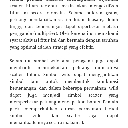
scatter hitam tertentu, mesin akan mengaktifkan
fitur ini secara otomatis. Selama putaran gratis,
peluang mendapatkan scatter hitam biasanya lebih
tinggi, dan kemenangan dapat diperbesar melalui
pengganda (multiplier). Oleh karena itu, memahami
syarat aktivasi fitur ini dan bermain dengan taruhan
yang optimal adalah strategi yang efektif.
Selain itu, simbol wild atau pengganti juga dapat
membantu meningkatkan peluang munculnya
scatter hitam. Simbol wild dapat menggantikan
simbol lain untuk membentuk kombinasi
kemenangan, dan dalam beberapa permainan, wild
dapat juga menjadi simbol scatter yang
memperbesar peluang mendapatkan bonus. Pemain
perlu memperhatikan aturan permainan terkait
simbol wild dan scatter agar dapat
memanfaatkannya secara maksimal.