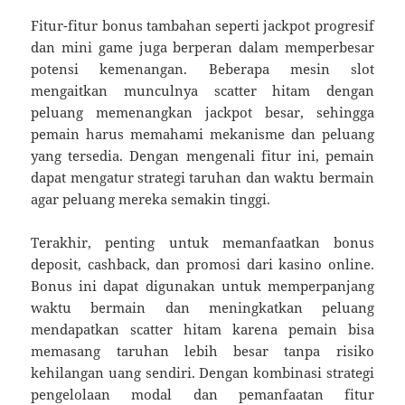
Fitur-fitur bonus tambahan seperti jackpot progresif
dan mini game juga berperan dalam memperbesar
potensi kemenangan. Beberapa mesin slot
mengaitkan munculnya scatter hitam dengan
peluang memenangkan jackpot besar, sehingga
pemain harus memahami mekanisme dan peluang
yang tersedia. Dengan mengenali fitur ini, pemain
dapat mengatur strategi taruhan dan waktu bermain
agar peluang mereka semakin tinggi.
Terakhir, penting untuk memanfaatkan bonus
deposit, cashback, dan promosi dari kasino online.
Bonus ini dapat digunakan untuk memperpanjang
waktu bermain dan meningkatkan peluang
mendapatkan scatter hitam karena pemain bisa
memasang taruhan lebih besar tanpa risiko
kehilangan uang sendiri. Dengan kombinasi strategi
pengelolaan modal dan pemanfaatan fitur