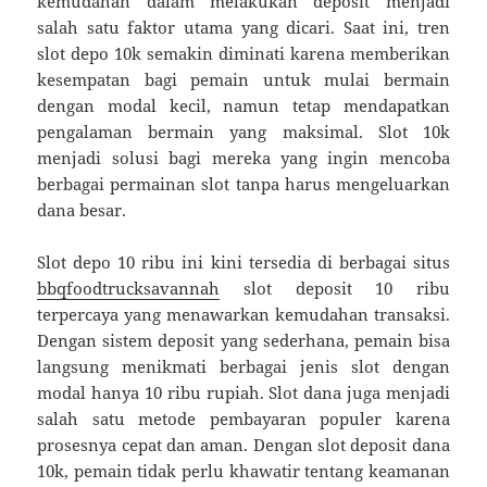
kemudahan dalam melakukan deposit menjadi
salah satu faktor utama yang dicari. Saat ini, tren
slot depo 10k semakin diminati karena memberikan
kesempatan bagi pemain untuk mulai bermain
dengan modal kecil, namun tetap mendapatkan
pengalaman bermain yang maksimal. Slot 10k
menjadi solusi bagi mereka yang ingin mencoba
berbagai permainan slot tanpa harus mengeluarkan
dana besar.
Slot depo 10 ribu ini kini tersedia di berbagai situs
bbqfoodtrucksavannah
slot deposit 10 ribu
terpercaya yang menawarkan kemudahan transaksi.
Dengan sistem deposit yang sederhana, pemain bisa
langsung menikmati berbagai jenis slot dengan
modal hanya 10 ribu rupiah. Slot dana juga menjadi
salah satu metode pembayaran populer karena
prosesnya cepat dan aman. Dengan slot deposit dana
10k, pemain tidak perlu khawatir tentang keamanan