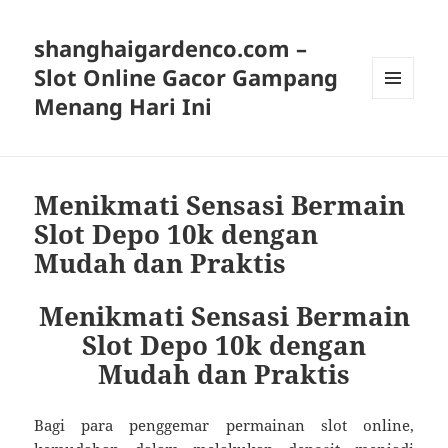
shanghaigardenco.com –
Slot Online Gacor Gampang
Menang Hari Ini
MENU
AND
WIDGETS
Menikmati Sensasi Bermain
Slot Depo 10k dengan
Mudah dan Praktis
Menikmati Sensasi Bermain
Slot Depo 10k dengan
Mudah dan Praktis
Bagi para penggemar permainan slot online,