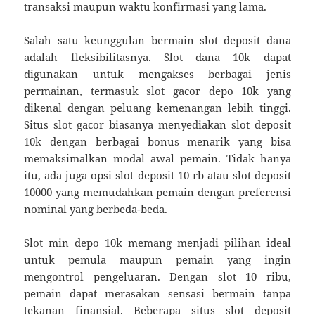
transaksi maupun waktu konfirmasi yang lama.
Salah satu keunggulan bermain slot deposit dana
adalah fleksibilitasnya. Slot dana 10k dapat
digunakan untuk mengakses berbagai jenis
permainan, termasuk slot gacor depo 10k yang
dikenal dengan peluang kemenangan lebih tinggi.
Situs slot gacor biasanya menyediakan slot deposit
10k dengan berbagai bonus menarik yang bisa
memaksimalkan modal awal pemain. Tidak hanya
itu, ada juga opsi slot deposit 10 rb atau slot deposit
10000 yang memudahkan pemain dengan preferensi
nominal yang berbeda-beda.
Slot min depo 10k memang menjadi pilihan ideal
untuk pemula maupun pemain yang ingin
mengontrol pengeluaran. Dengan slot 10 ribu,
pemain dapat merasakan sensasi bermain tanpa
tekanan finansial. Beberapa situs slot deposit