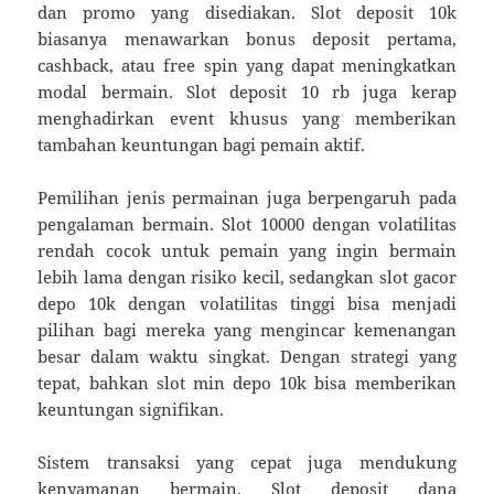
dan promo yang disediakan. Slot deposit 10k
biasanya menawarkan bonus deposit pertama,
cashback, atau free spin yang dapat meningkatkan
modal bermain. Slot deposit 10 rb juga kerap
menghadirkan event khusus yang memberikan
tambahan keuntungan bagi pemain aktif.
Pemilihan jenis permainan juga berpengaruh pada
pengalaman bermain. Slot 10000 dengan volatilitas
rendah cocok untuk pemain yang ingin bermain
lebih lama dengan risiko kecil, sedangkan slot gacor
depo 10k dengan volatilitas tinggi bisa menjadi
pilihan bagi mereka yang mengincar kemenangan
besar dalam waktu singkat. Dengan strategi yang
tepat, bahkan slot min depo 10k bisa memberikan
keuntungan signifikan.
Sistem transaksi yang cepat juga mendukung
kenyamanan bermain. Slot deposit dana