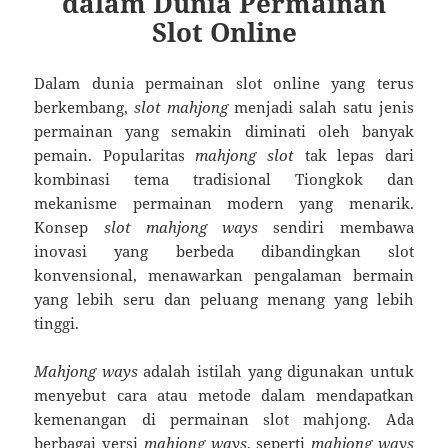
dalam Dunia Permainan
Slot Online
Dalam dunia permainan slot online yang terus
berkembang,
slot mahjong
menjadi salah satu jenis
permainan yang semakin diminati oleh banyak
pemain. Popularitas
mahjong slot
tak lepas dari
kombinasi tema tradisional Tiongkok dan
mekanisme permainan modern yang menarik.
Konsep
slot mahjong ways
sendiri membawa
inovasi yang berbeda dibandingkan slot
konvensional, menawarkan pengalaman bermain
yang lebih seru dan peluang menang yang lebih
tinggi.
Mahjong ways
adalah istilah yang digunakan untuk
menyebut cara atau metode dalam mendapatkan
kemenangan di permainan slot mahjong. Ada
berbagai versi
mahjong ways
, seperti
mahjong ways