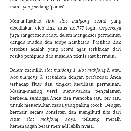
mana yang sedang ‘panas’.
Memanfaatkan
link slot mahjong
resmi yang
disediakan oleh link
situs slot777 login
terpercaya
juga sangat membantu dalam mengakses permainan
dengan mudah dan tanpa hambatan. Pastikan link
tersebut adalah yang resmi agar terhindar dari
resiko penipuan dan masalah teknis saat bermain.
Dalam memilih
slot mahjong 1
,
slot mahjong 2
, atau
slot mahjong 3
, sesuaikan dengan preferensi Anda
terhadap fitur dan tingkat kesulitan permainan.
Masing-masing versi menawarkan pengalaman
berbeda, sehingga Anda bisa mencoba satu per satu
untuk menemukan mana yang paling cocok. Dengan
bermain secara konsisten dan mengikuti tips dari
situs slot mahjong ways
, peluang meraih
kemenangan besar menjadi lebih nyata.