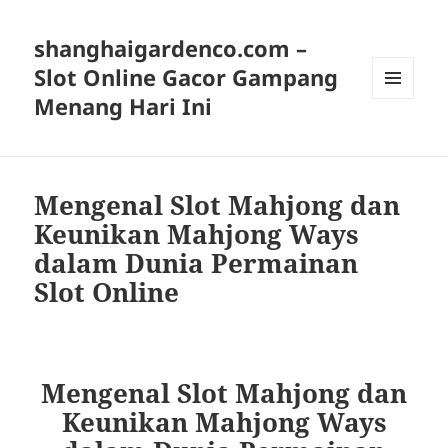
shanghaigardenco.com –
Slot Online Gacor Gampang
Menang Hari Ini
MENU
AND
WIDGETS
Mengenal Slot Mahjong dan
Keunikan Mahjong Ways
dalam Dunia Permainan
Slot Online
Mengenal Slot Mahjong dan
Keunikan Mahjong Ways