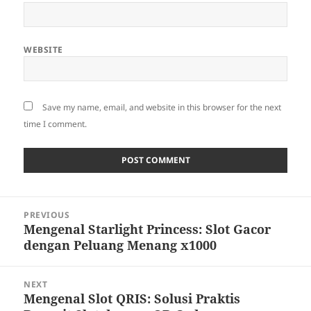
WEBSITE
Save my name, email, and website in this browser for the next
time I comment.
Post
PREVIOUS
navigation
Mengenal Starlight Princess: Slot Gacor
Previous
dengan Peluang Menang x1000
post:
NEXT
Mengenal Slot QRIS: Solusi Praktis
Next