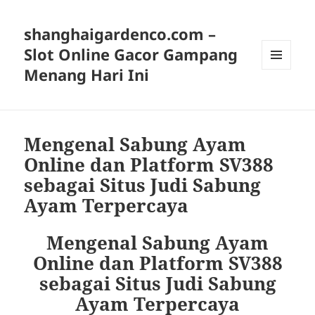
shanghaigardenco.com –
Slot Online Gacor Gampang
Menang Hari Ini
MENU
AND
WIDGETS
Mengenal Sabung Ayam
Online dan Platform SV388
sebagai Situs Judi Sabung
Ayam Terpercaya
Mengenal Sabung Ayam
Online dan Platform SV388
sebagai Situs Judi Sabung
Ayam Terpercaya