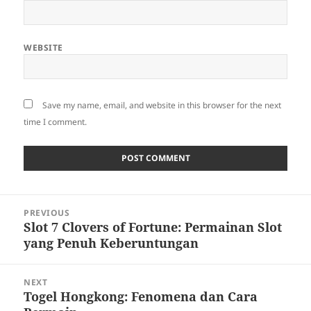
WEBSITE
Save my name, email, and website in this browser for the next
time I comment.
Post
PREVIOUS
navigation
Slot 7 Clovers of Fortune: Permainan Slot
Previous
yang Penuh Keberuntungan
post:
NEXT
Togel Hongkong: Fenomena dan Cara
Next