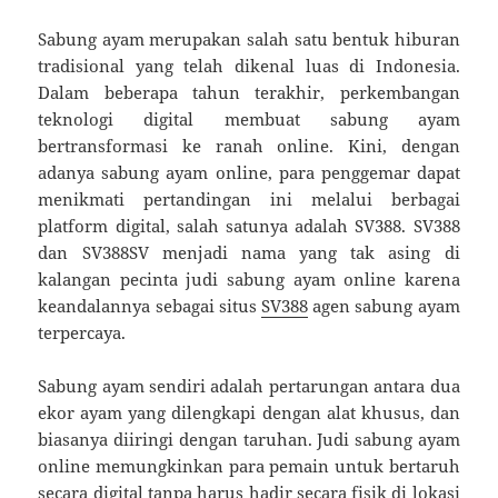
Sabung ayam merupakan salah satu bentuk hiburan
tradisional yang telah dikenal luas di Indonesia.
Dalam beberapa tahun terakhir, perkembangan
teknologi digital membuat sabung ayam
bertransformasi ke ranah online. Kini, dengan
adanya sabung ayam online, para penggemar dapat
menikmati pertandingan ini melalui berbagai
platform digital, salah satunya adalah SV388. SV388
dan SV388SV menjadi nama yang tak asing di
kalangan pecinta judi sabung ayam online karena
keandalannya sebagai situs
SV388
agen sabung ayam
terpercaya.
Sabung ayam sendiri adalah pertarungan antara dua
ekor ayam yang dilengkapi dengan alat khusus, dan
biasanya diiringi dengan taruhan. Judi sabung ayam
online memungkinkan para pemain untuk bertaruh
secara digital tanpa harus hadir secara fisik di lokasi