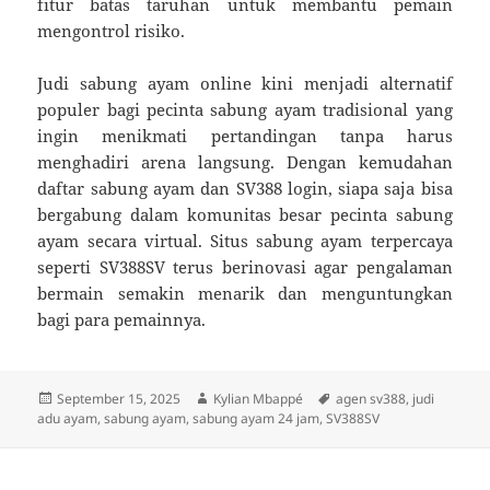
fitur batas taruhan untuk membantu pemain
mengontrol risiko.
Judi sabung ayam online kini menjadi alternatif
populer bagi pecinta sabung ayam tradisional yang
ingin menikmati pertandingan tanpa harus
menghadiri arena langsung. Dengan kemudahan
daftar sabung ayam dan SV388 login, siapa saja bisa
bergabung dalam komunitas besar pecinta sabung
ayam secara virtual. Situs sabung ayam terpercaya
seperti SV388SV terus berinovasi agar pengalaman
bermain semakin menarik dan menguntungkan
bagi para pemainnya.
Posted
Author
Tags
September 15, 2025
Kylian Mbappé
agen sv388
,
judi
on
adu ayam
,
sabung ayam
,
sabung ayam 24 jam
,
SV388SV