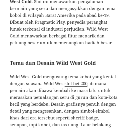
West Gold
. Slot ini menawarkan pengalaman
bermain yang seru dan mengasyikkan dengan tema
koboi di wilayah Barat Amerika pada abad ke-19.
Dibuat oleh Pragmatic Play, penyedia perangkat
lunak terkenal di industri perjudian, Wild West
Gold menawarkan berbagai fitur menarik dan
peluang besar untuk memenangkan hadiah besar.
Tema dan Desain Wild West Gold
Wild West Gold mengusung tema koboi yang kental
dengan suasana Wild Wes
slot bet 200
, di mana
pemain akan dibawa kembali ke masa lalu untuk
merasakan petualangan seru di gurun dan kota-kota
kecil yang berdebu. Desain grafisnya penuh dengan
detail yang mengesankan, dengan simbol-simbol
khas dari era tersebut seperti sheriff badge,
senapan, topi koboi, dan tas uang. Latar belakang