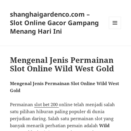
shanghaigardenco.com –
Slot Online Gacor Gampang
Menang Hari Ini
MENU
AND
WIDGETS
Mengenal Jenis Permainan
Slot Online Wild West Gold
Mengenal Jenis Permainan Slot Online Wild West
Gold
Permainan
slot bet 200
online telah menjadi salah
satu pilihan hiburan paling populer di dunia
perjudian daring. Salah satu permainan slot yang
banyak menarik perhatian pemain adalah
Wild