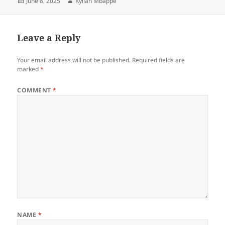
Posted
Author
June 8, 2025
Kylian Mbappé
on
Leave a Reply
Your email address will not be published.
Required fields are
marked
*
COMMENT
*
NAME
*