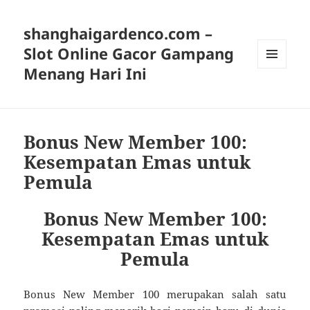
shanghaigardenco.com –
Slot Online Gacor Gampang
Menang Hari Ini
MENU
AND
WIDGETS
Bonus New Member 100:
Kesempatan Emas untuk
Pemula
Bonus New Member 100:
Kesempatan Emas untuk
Pemula
Bonus New Member 100 merupakan salah satu